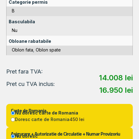
Categorie permis
B
Basculabila
Nu
Obloane rabatabile
Oblon fata
,
Oblon spate
Pret fara TVA:
14.008
lei
Pret cu TVA inclus:
16.950
lei
Carte de Romania
Nu doresc carte de Romania
Doresc carte de Romania
450 lei
Asigurare + Autorizatie de Circulatie + Numar Provizoriu
Nu doresc