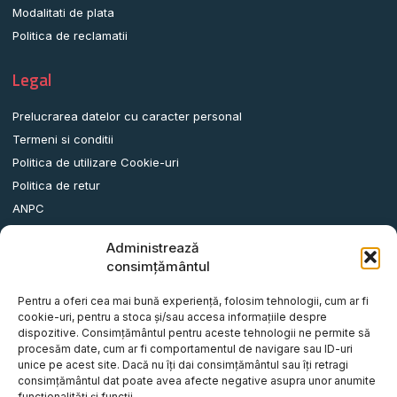
Modalitati de plata
Politica de reclamatii
Legal
Prelucrarea datelor cu caracter personal
Termeni si conditii
Politica de utilizare Cookie-uri
Politica de retur
ANPC
Administrează
Date contact
consimțământul
Comuna Albota, Str.DN65, Nr.62, Jud. Arges, Romania.
Pentru a oferi cea mai bună experiență, folosim tehnologii, cum ar fi
info@remorci-platforme.ro
cookie-uri, pentru a stoca și/sau accesa informațiile despre
dispozitive. Consimțământul pentru aceste tehnologii ne permite să
0786.720.706
procesăm date, cum ar fi comportamentul de navigare sau ID-uri
0786.720.707
unice pe acest site. Dacă nu îți dai consimțământul sau îți retragi
consimțământul dat poate avea afecte negative asupra unor anumite
0786.720.708
funcționalități și funcții.