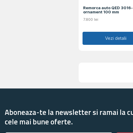
Remorca auto QED 3016-
ornament 100 mm
7.800
lei
Adaugă în coș
Vezi detalii
Aboneaza-te la newsletter si ramai la c
cele mai bune oferte.