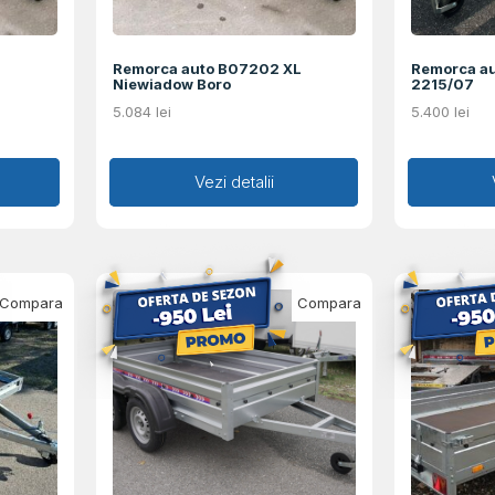
Remorca auto B07202 XL
Remorca a
Niewiadow Boro
2215/07
5.084
lei
5.400
lei
Adaugă în coș
Vezi detalii
Ad
Compara
Compara