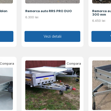
oblon
Remorca auto RRS PRO DUO
Remorca au
300 mm
6.300
lei
6.450
lei
Adaugă în coș
Vezi detalii
Ad
Compara
Compara