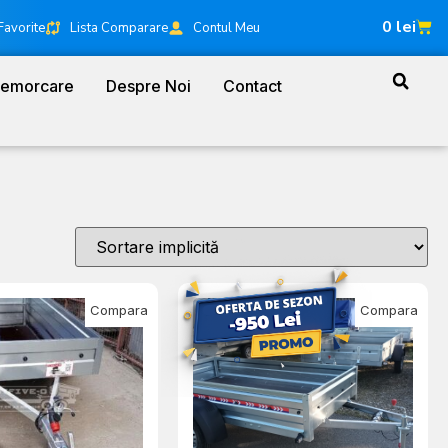
0
lei
Favorite
Lista Comparare
Contul Meu
Remorcare
Despre Noi
Contact
Compara
Compara