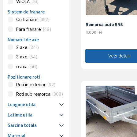
WIOLA
16
Sistem de franare
Cu franare
352
Remorca auto RRS
Fara franare
49
4.000
lei
Numarul de axe
2 axe
341
Adaugă în coș
Vezi detalii
3 axe
54
o axa
56
Pozitionare roti
Roti in exterior
92
Roti sub remorca
309
Lungime utila
Latime utila
Sarcina totala
Material