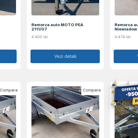
Remorca auto MOTO PEA
Remorca au
2111/07
Niewiadow 
4.400
lei
4.474
lei
Adaugă în coș
Vezi detalii
Ad
Compara
Compara