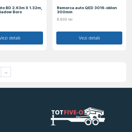
to BD 2.63m X 1.32m,
Remorca auto QED 3016-oblon
wiadow Boro
300mm
8.600
lei
augă în coș
Vezi detalii
Adaugă în coș
Vezi detalii
→