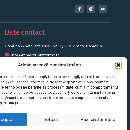
Date contact
Comuna Albota, Str.DN65, Nr.62, Jud. Arges, Romania.
info@remorci-platforme.ro
0786.720.706
Administrează consimțământul
0786.720.707
eri cea mai bună experiență, folosim tehnologii, cum ar fi cookie-uri,
0786.720.708
oca și/sau accesa informațiile despre dispozitive. Consimțământul
te tehnologii ne permite să procesăm date, cum ar fi comportamentul
0786.720.709
sau ID-uri unice pe acest site. Dacă nu îți dai consimțământul sau îți
simțământul dat poate avea afecte negative asupra unor anumite
0787.772.773
ți și funcții.
cceptă
Refuză
Vezi preferințele
Website realizat de