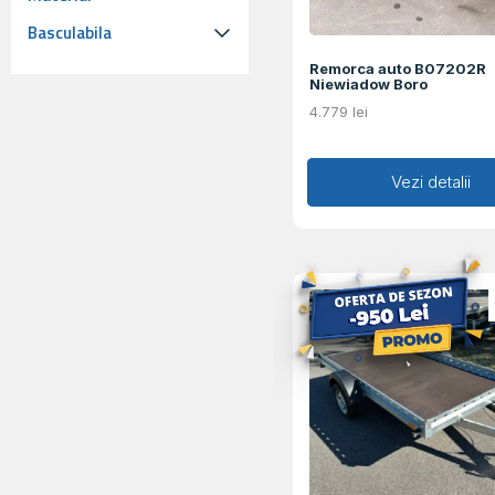
Basculabila
Remorca auto B07202R
Niewiadow Boro
4.779
lei
Adaugă în coș
Vezi detalii