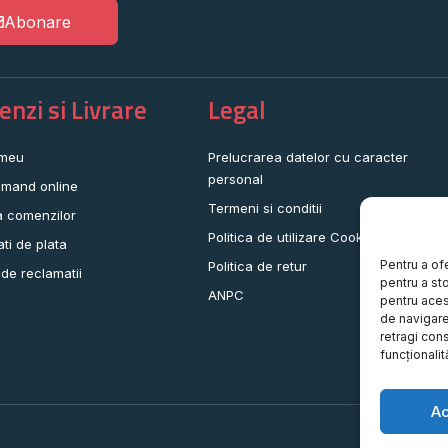
Abonare
nzi si Livrare
Legal
 meu
Prelucrarea datelor cu caracter
personal
mand online
Termeni si conditii
a comenzilor
Politica de utilizare Cookie-uri
ati de plata
Pentru a of
Politica de retur
 de reclamatii
pentru a st
ANPC
pentru aces
de navigare 
retragi con
funcționalită
A