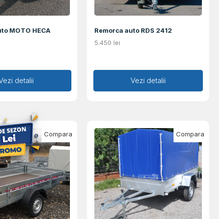
uto MOTO HECA
Remorca auto RDS 2412
5.450
lei
augă în coș
Vezi detalii
Adaugă în coș
Vezi detalii
Compara
Compara