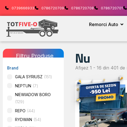
0739666933
0786720709
0786720708
0786720701
Remorci Auto
Nu
Filtru Produse
Brand
Afișez 1 - 16 din 401 de 
GALA SYRIUSZ
151
NEPTUN
7
NIEWIADOW BORO
129
REPO
44
RYDWAN
54