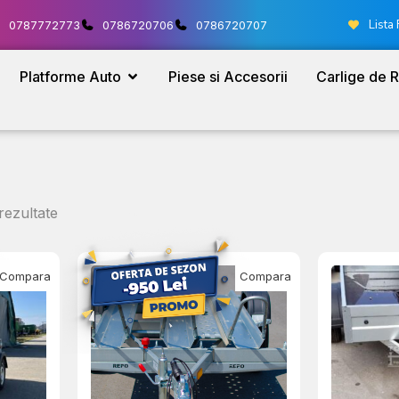
Lista 
0787772773
0786720706
0786720707
Platforme Auto
Piese si Accesorii
Carlige de 
rezultate
Compara
Compara