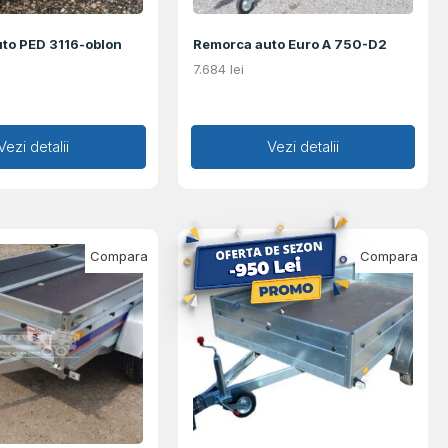
to PED 3116-oblon
Remorca auto Euro A 750-D2
7.684
lei
augă în coș
Vezi detalii
Adaugă în coș
Vezi detalii
Compara
Compara