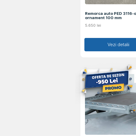
Remorca auto PED 3116-
ornament 100 mm
5.650
lei
Adaugă în coș
Vezi detalii