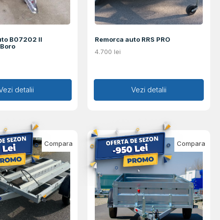
to B07202 II
Remorca auto RRS PRO
Boro
4.700
lei
augă în coș
Vezi detalii
Adaugă în coș
Vezi detalii
Compara
Compara