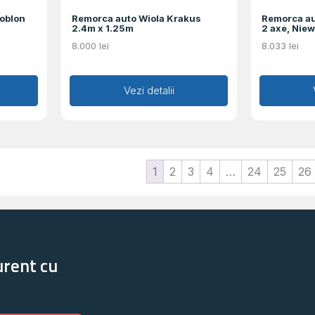
oblon
Remorca auto Wiola Krakus
Remorca au
2.4m x 1.25m
2 axe, Nie
8.000
lei
8.033
lei
Adaugă în coș
Vezi detalii
Ad
1
2
3
4
…
24
25
26
urent cu