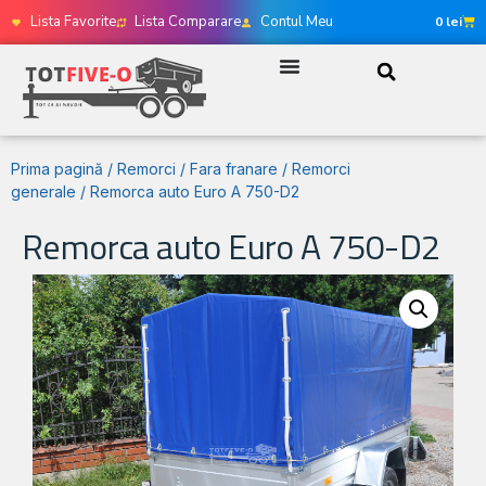
Lista Favorite
Lista Comparare
Contul Meu
0
lei
Prima pagină
/
Remorci
/
Fara franare
/
Remorci
generale
/ Remorca auto Euro A 750-D2
Remorca auto Euro A 750-D2