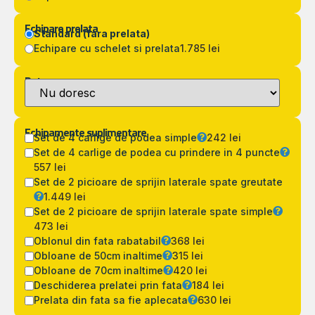
Echipare prelata
Standard (fara prelata)
Echipare cu schelet si prelata
1.785 lei
Detarare
Echipamente suplimentare
Set de 4 carlige de podea simple
242 lei
Set de 4 carlige de podea cu prindere in 4 puncte
557 lei
Set de 2 picioare de sprijin laterale spate greutate
1.449 lei
Set de 2 picioare de sprijin laterale spate simple
473 lei
Oblonul din fata rabatabil
368 lei
Obloane de 50cm inaltime
315 lei
Obloane de 70cm inaltime
420 lei
Deschiderea prelatei prin fata
184 lei
Prelata din fata sa fie aplecata
630 lei