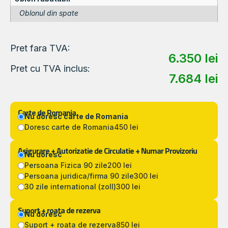
Oblonul din spate
Pret fara TVA:
6.350
lei
Pret cu TVA inclus:
7.684
lei
Carte de Romania
Nu doresc carte de Romania
Doresc carte de Romania
450 lei
Asigurare + Autorizatie de Circulatie + Numar Provizoriu
Nu doresc
Persoana Fizica 90 zile
200 lei
Persoana juridica/firma 90 zile
300 lei
30 zile international (zoll)
300 lei
Suport + roata de rezerva
Nu doresc
Suport + roata de rezerva
850 lei