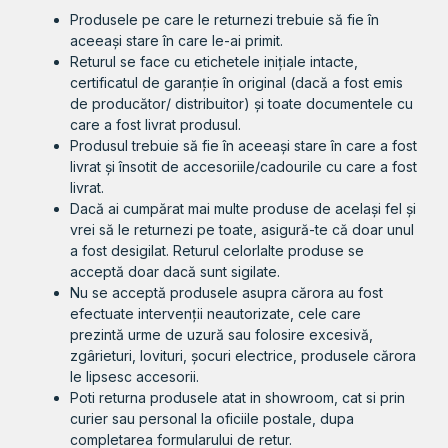
Produsele pe care le returnezi trebuie să fie în
aceeași stare în care le-ai primit.
Returul se face cu etichetele inițiale intacte,
certificatul de garanție în original (dacă a fost emis
de producător/ distribuitor) și toate documentele cu
care a fost livrat produsul.
Produsul trebuie să fie în aceeași stare în care a fost
livrat și însotit de accesoriile/cadourile cu care a fost
livrat.
Dacă ai cumpărat mai multe produse de același fel și
vrei să le returnezi pe toate, asigură-te că doar unul
a fost desigilat. Returul celorlalte produse se
acceptă doar dacă sunt sigilate.
Nu se acceptă produsele asupra cărora au fost
efectuate intervenții neautorizate, cele care
prezintă urme de uzură sau folosire excesivă,
zgârieturi, lovituri, șocuri electrice, produsele cărora
le lipsesc accesorii.
Poti returna produsele atat in showroom, cat si prin
curier sau personal la oficiile postale, dupa
completarea formularului de retur.