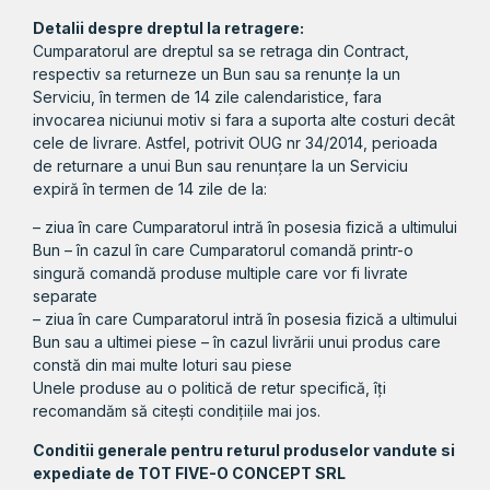
Detalii despre dreptul la retragere:
Cumparatorul are dreptul sa se retraga din Contract,
respectiv sa returneze un Bun sau sa renunțe la un
Serviciu, în termen de 14 zile calendaristice, fara
invocarea niciunui motiv si fara a suporta alte costuri decât
cele de livrare. Astfel, potrivit OUG nr 34/2014, perioada
de returnare a unui Bun sau renunțare la un Serviciu
expiră în termen de 14 zile de la:
– ziua în care Cumparatorul intră în posesia fizică a ultimului
Bun – în cazul în care Cumparatorul comandă printr-o
singură comandă produse multiple care vor fi livrate
separate
– ziua în care Cumparatorul intră în posesia fizică a ultimului
Bun sau a ultimei piese – în cazul livrării unui produs care
constă din mai multe loturi sau piese
Unele produse au o politică de retur specifică, îți
recomandăm să citești condițiile mai jos.
Conditii generale pentru returul produselor vandute si
expediate de TOT FIVE-O CONCEPT SRL