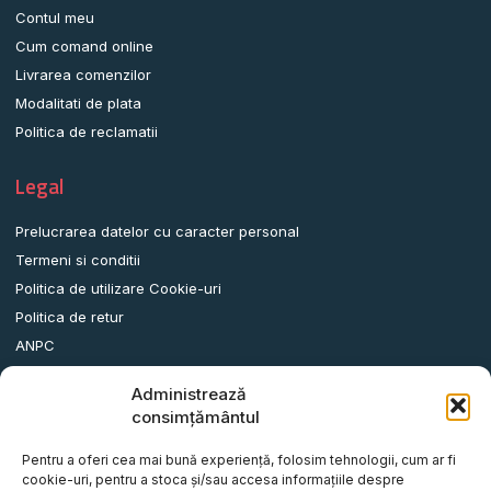
Contul meu
Cum comand online
Livrarea comenzilor
Modalitati de plata
Politica de reclamatii
Legal
Prelucrarea datelor cu caracter personal
Termeni si conditii
Politica de utilizare Cookie-uri
Politica de retur
ANPC
Administrează
Date contact
consimțământul
Comuna Albota, Str.DN65, Nr.62, Jud. Arges, Romania.
Pentru a oferi cea mai bună experiență, folosim tehnologii, cum ar fi
info@remorci-platforme.ro
cookie-uri, pentru a stoca și/sau accesa informațiile despre