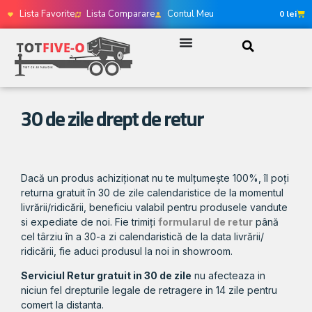
Lista Favorite
Lista Comparare
Contul Meu
0
lei
30 de zile drept de retur
Dacă un produs achiziționat nu te mulțumește 100%, îl poți
returna gratuit în 30 de zile calendaristice de la momentul
livrării/ridicării, beneficiu valabil pentru produsele vandute
si expediate de noi. Fie trimiți
formularul de retur
până
cel târziu în a 30-a zi calendaristică de la data livrării/
ridicării, fie aduci produsul la noi in showroom.
Serviciul Retur gratuit in 30 de zile
nu afecteaza in
niciun fel drepturile legale de retragere in 14 zile pentru
comert la distanta.