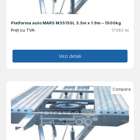
Platforma auto MARS M3515SL 3.5m x 1.9m – 1500kg
Preț cu TVA:
17.082
lei
Adaugă în coș
Vezi detalii
Compara