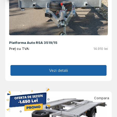
Platforma Auto RSA 3519/15
Preț cu TVA:
14.910
lei
Adaugă în coș
Vezi detalii
Compara