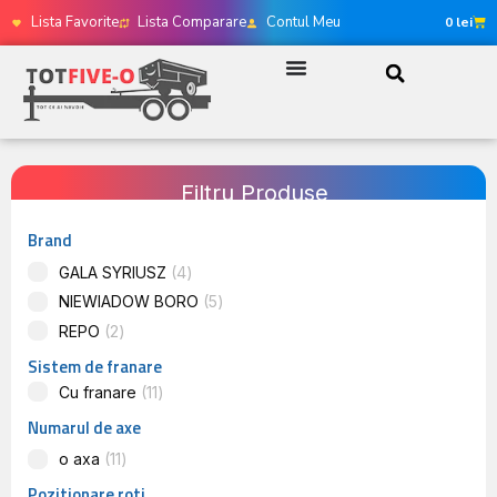
Lista Favorite
Lista Comparare
Contul Meu
0
lei
Filtru Produse
Brand
GALA SYRIUSZ
4
NIEWIADOW BORO
5
REPO
2
Sistem de franare
Cu franare
11
Numarul de axe
o axa
11
Pozitionare roti