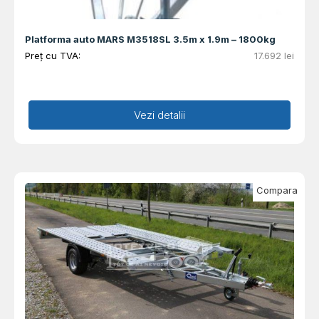
Platforma auto MARS M3518SL 3.5m x 1.9m – 1800kg
Preț cu TVA:
17.692
lei
Adaugă în coș
Vezi detalii
Compara