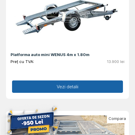
Platforma auto mini WENUS 4m x 1.80m
Preț cu TVA:
13.900
lei
Adaugă în coș
Vezi detalii
Compara