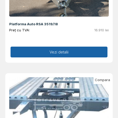
Platforma Auto RSA 3519/18
Preț cu TVA:
16.910
lei
Adaugă în coș
Vezi detalii
Compara