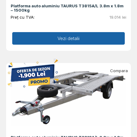
Platforma auto aluminiu TAURUS T3815A/L 3.8m x 1.8m
– 1500kg
Preț cu TVA:
19.014
lei
Adaugă în coș
Vezi detalii
Compara