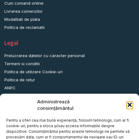
Cum comand online
Livrarea comenzilor
Modalitati de plata
Politica de reclamatii
Legal
Prelucrarea datelor cu caracter personal
Termeni si conditii
Politica de utilizare Cookie-uri
Politica de retur
ANPC
Administrează
Date contact
consimțământul
Comuna Albota, Str.DN65, Nr.62, Jud. Arges, Romania.
Pentru a oferi cea mai bună experiență, folosim tehnologii, cum ar fi
info@remorci-platforme.ro
cookie-uri, pentru a stoca și/sau accesa informațiile despre
dispozitive. Consimțământul pentru aceste tehnologii ne permite să
0786.720.706
procesăm date, cum ar fi comportamentul de navigare sau ID-uri