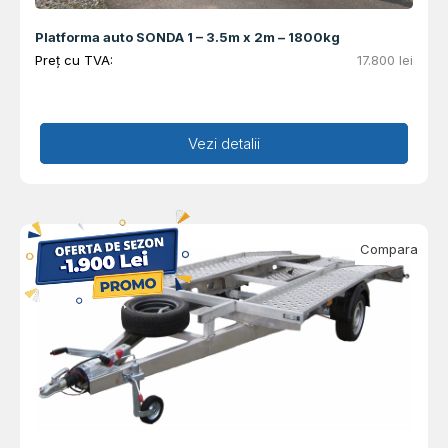
Platforma auto SONDA 1 – 3.5m x 2m – 1800kg
Preț cu TVA:
17.800
lei
Adaugă în coș
Vezi detalii
Compara