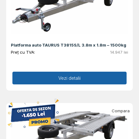
Platforma auto TAURUS T3815S/L 3.8m x 1.8m – 1500kg
Preț cu TVA:
14.947
lei
Adaugă în coș
Vezi detalii
Compara