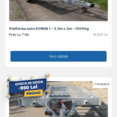
Platforma auto SONDA 1 – 3.5m x 2m – 1500kg
Preț cu TVA:
16.800
lei
Adaugă în coș
Vezi detalii
Compara