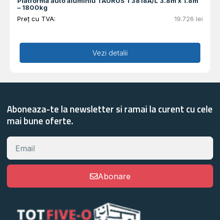
Platforma auto aluminiu TAURUS T3818A/L 3.8m x 1.8m
– 1800kg
Preț cu TVA:
19.726
lei
Adaugă în coș
Vezi detalii
Aboneaza-te la newsletter si ramai la curent cu cele
mai bune oferte.
Abonare