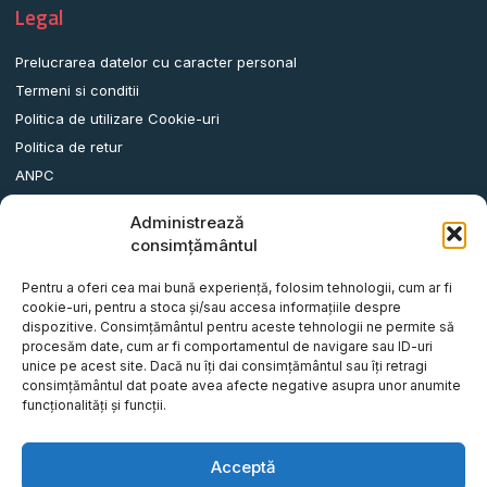
Legal
Prelucrarea datelor cu caracter personal
Termeni si conditii
Politica de utilizare Cookie-uri
Politica de retur
ANPC
Administrează
Date contact
consimțământul
Comuna Albota, Str.DN65, Nr.62, Jud. Arges, Romania.
Pentru a oferi cea mai bună experiență, folosim tehnologii, cum ar fi
info@remorci-platforme.ro
cookie-uri, pentru a stoca și/sau accesa informațiile despre
dispozitive. Consimțământul pentru aceste tehnologii ne permite să
0786.720.706
procesăm date, cum ar fi comportamentul de navigare sau ID-uri
0786.720.707
unice pe acest site. Dacă nu îți dai consimțământul sau îți retragi
consimțământul dat poate avea afecte negative asupra unor anumite
0786.720.708
funcționalități și funcții.
0786.720.709
0787.772.773
Acceptă