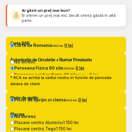
Ai găsit un preț mai bun?
Îți oferim un preț mai mic decât oferta găsită în altă
parte.
Carte RAR
Carte de Romania
0 lei
450 lei
Autorizatie de Circulatie + Numar Provizoriu
Nu doresc
Persoana Fizica 90 zile
0 lei
200 lei
Persoana juridica/firma 90 zile
0 lei
300 lei
* RCA se achita la sediul nostru in functie de perioada
aleasa de client.
Picior de sprijin
Picior de sprijin si clema
0 lei
200 lei
Placare
Nu doresc
Placare centru Aluminiu
1.150 lei
Placare centru Tego
1.150 lei