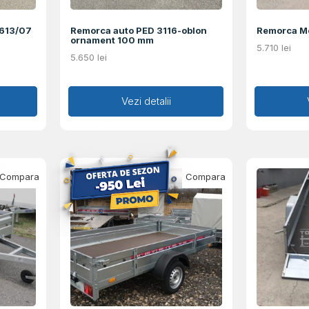
2613/07
Remorca auto PED 3116-oblon
Remorca M
ornament 100 mm
5.710
lei
5.650
lei
Adaugă în coș
Vezi detalii
Ad
Compara
Compara