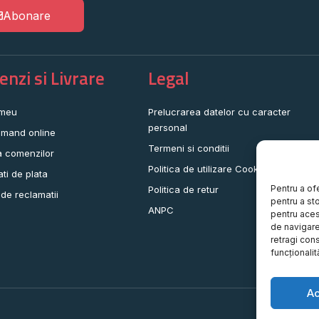
Abonare
nzi si Livrare
Legal
 meu
Prelucrarea datelor cu caracter
personal
mand online
Termeni si conditii
a comenzilor
Politica de utilizare Cookie-uri
ati de plata
Pentru a of
Politica de retur
 de reclamatii
pentru a st
ANPC
pentru aces
de navigare 
retragi con
funcționalită
A