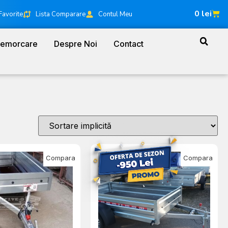
0
lei
Favorite
Lista Comparare
Contul Meu
Remorcare
Despre Noi
Contact
Compara
Compara