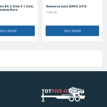
to BS 2.63m X 1.32m,
Remorca auto QRDS 2412
wiadow Boro
7.100
lei
augă în coș
Vezi detalii
Adaugă în coș
Vezi detalii