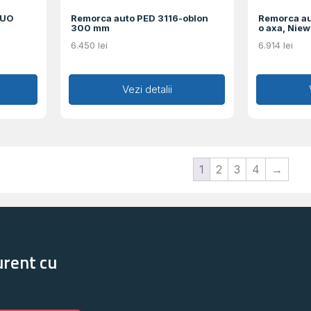
DUO
Remorca auto PED 3116-oblon
Remorca au
300 mm
o axa, Nie
6.450
lei
6.914
lei
Adaugă în coș
Vezi detalii
Ad
1
2
3
4
→
urent cu