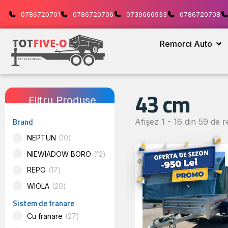
0786720701
0786720706
0739666933
0786720708
Remorci Auto
43 cm
Filtru Produse
Brand
Afișez 1 - 16 din 59 de r
NEPTUN
10
NIEWIADOW BORO
12
REPO
17
WIOLA
20
Sistem de franare
Cu franare
27