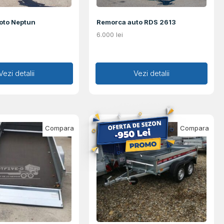
oto Neptun
Remorca auto RDS 2613
6.000
lei
augă în coș
Vezi detalii
Adaugă în coș
Vezi detalii
Compara
Compara