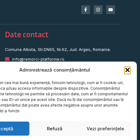
Date contact
Comuna Albota, Str.DN65, Nr.62, Jud. Arges, Romania.
info@remorci-platforme.ro
0786.720.706
Administrează consimțământul
0786.720.707
eri cea mai bună experiență, folosim tehnologii, cum ar fi cookie-uri,
0786.720.708
oca și/sau accesa informațiile despre dispozitive. Consimțământul
te tehnologii ne permite să procesăm date, cum ar fi comportamentul
0786.720.709
sau ID-uri unice pe acest site. Dacă nu îți dai consimțământul sau îți
simțământul dat poate avea afecte negative asupra unor anumite
0787.772.773
ți și funcții.
cceptă
Refuză
Vezi preferințele
Website realizat de