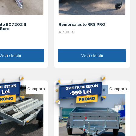
to B07202 II
Remorca auto RRS PRO
Boro
4.700
lei
augă în coș
Vezi detalii
Adaugă în coș
Vezi detalii
Compara
Compara