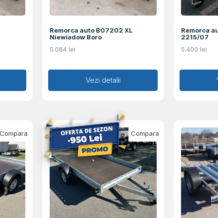
Remorca auto B07202 XL
Remorca a
Niewiadow Boro
2215/07
5.084
lei
5.400
lei
Adaugă în coș
Vezi detalii
Ad
Compara
Compara