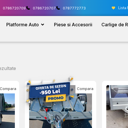
Lista 
0786720709
0786720707
0787772773
Platforme Auto
Piese si Accesorii
Carlige de 
ezultate
Compara
Compara