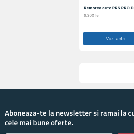
Remorca auto RRS PRO 
6.300
lei
Adaugă în coș
Vezi detalii
Aboneaza-te la newsletter si ramai la c
cele mai bune oferte.