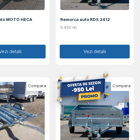
uto MOTO HECA
Remorca auto RDS 2412
5.450
lei
augă în coș
Vezi detalii
Adaugă în coș
Vezi detalii
Compara
Compara