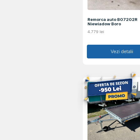
Remorca auto B07202R
Niewiadow Boro
4.779
lei
Adaugă în coș
Vezi detalii