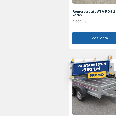
Remorca auto ATV RDS 
*100
5.600
lei
Adaugă în coș
Vezi detalii