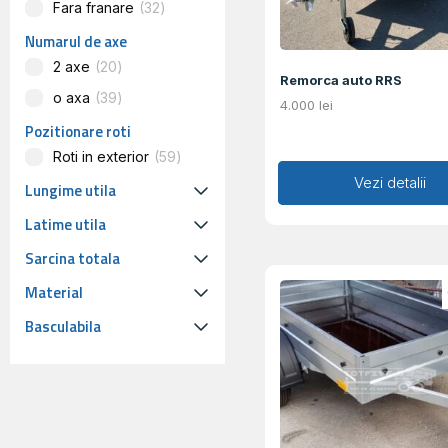
Fara franare
32
Numarul de axe
2 axe
20
Remorca auto RRS
o axa
39
4.000
lei
Pozitionare roti
Roti in exterior
59
Adaugă în coș
Vezi detalii
Lungime utila
Latime utila
Sarcina totala
Material
Basculabila