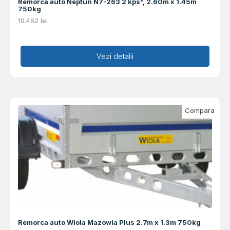
Remorca auto Neptun N7-263 2 kps*, 2.60m x 1.45m
750kg
10.462
lei
Adaugă în coș
Vezi detalii
Compara
Remorca auto Wiola Mazowia Plus 2.7m x 1.3m 750kg