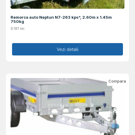
Remorca auto Neptun N7-263 kps*, 2.60m x 1.45m
750kg
9.181
lei
Adaugă în coș
Vezi detalii
Compara