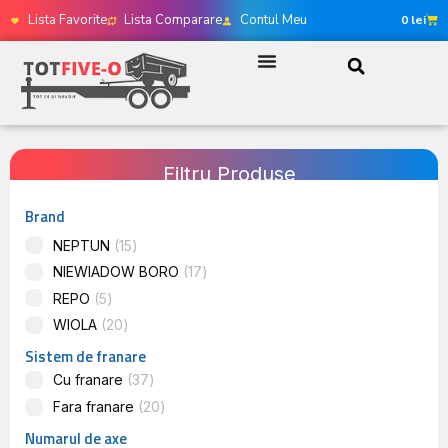
Lista Favorite
Lista Comparare
Contul Meu
0
lei
Filtru Produse
Brand
NEPTUN
15
NIEWIADOW BORO
17
REPO
5
WIOLA
20
Sistem de franare
Cu franare
37
Fara franare
20
Numarul de axe