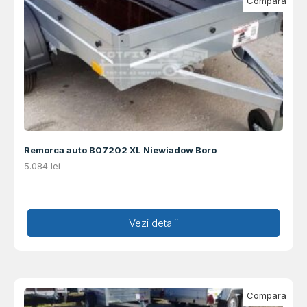
Compara
Remorca auto B07202 XL Niewiadow Boro
5.084
lei
Adaugă în coș
Vezi detalii
Compara