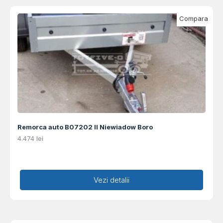
Compara
Remorca auto B07202 II Niewiadow Boro
4.474
lei
Adaugă în coș
Vezi detalii