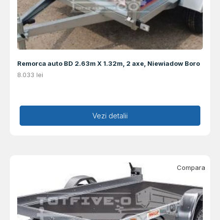
Remorca auto BD 2.63m X 1.32m, 2 axe, Niewiadow Boro
8.033
lei
Adaugă în coș
Vezi detalii
Compara