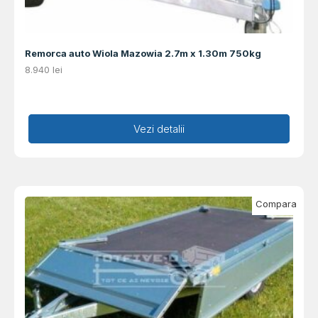
Remorca auto Wiola Mazowia 2.7m x 1.30m 750kg
8.940
lei
Adaugă în coș
Vezi detalii
Compara