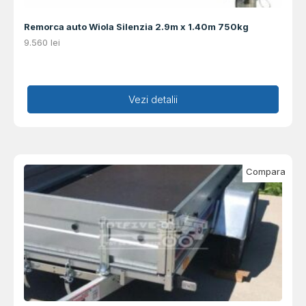
Remorca auto Wiola Silenzia 2.9m x 1.40m 750kg
9.560
lei
Adaugă în coș
Vezi detalii
Compara