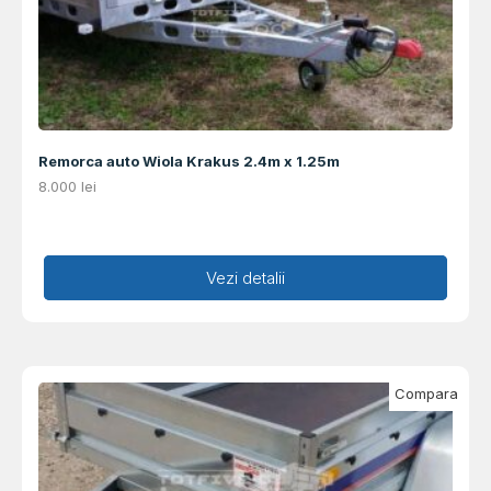
Remorca auto Wiola Krakus 2.4m x 1.25m
8.000
lei
Adaugă în coș
Vezi detalii
Compara