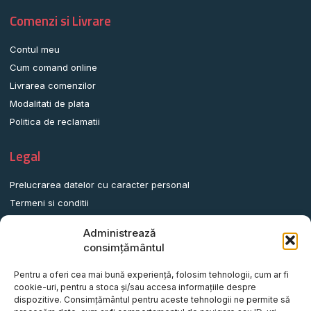
Comenzi si Livrare
Contul meu
Cum comand online
Livrarea comenzilor
Modalitati de plata
Politica de reclamatii
Legal
Prelucrarea datelor cu caracter personal
Termeni si conditii
Politica de utilizare Cookie-uri
Administrează
Politica de retur
consimțământul
ANPC
Pentru a oferi cea mai bună experiență, folosim tehnologii, cum ar fi
Date contact
cookie-uri, pentru a stoca și/sau accesa informațiile despre
dispozitive. Consimțământul pentru aceste tehnologii ne permite să