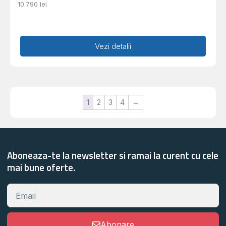
10.790
lei
Adaugă în coș
Vezi detalii
1
2
3
4
→
Aboneaza-te la newsletter si ramai la curent cu cele
mai bune oferte.
Abonare