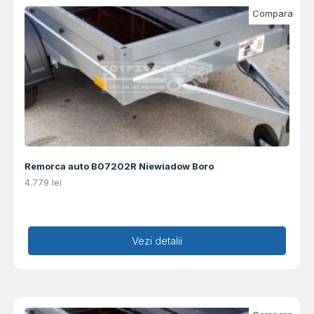
Compara
Remorca auto B07202R Niewiadow Boro
4.779
lei
Adaugă în coș
Vezi detalii