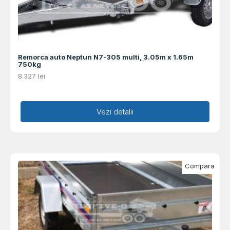
Remorca auto Neptun N7-305 multi, 3.05m x 1.65m
750kg
8.327
lei
Adaugă în coș
Vezi detalii
Compara