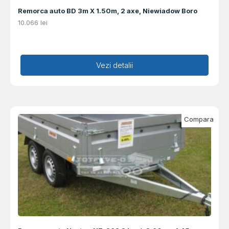
Remorca auto BD 3m X 1.50m, 2 axe, Niewiadow Boro
10.066
lei
Adaugă în coș
Vezi detalii
Compara