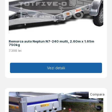
Remorca auto Neptun N7-240 multi, 2.60m x 1.65m
750kg
7.398
lei
Adaugă în coș
Vezi detalii
Compara