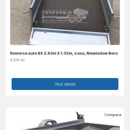
Remorca auto BS 2.63m X 1.32m, o axa, Niewiadow Boro
6.914
lei
Adaugă în coș
Vezi detalii
Compara