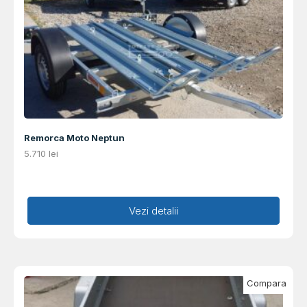
Remorca Moto Neptun
5.710
lei
Adaugă în coș
Vezi detalii
Compara