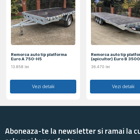
Remorca auto tip platforma
Remorca auto tip platf
Euro A 750-H5
(apicultor) Euro B 350
13.858
lei
36.470
lei
Adaugă în coș
Vezi detalii
Adaugă în coș
Vezi detalii
Aboneaza-te la newsletter si ramai la c