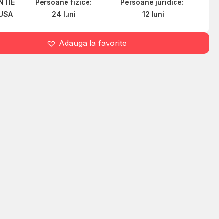
NTIE
Persoane fizice:
Persoane juridice:
USA
24 luni
12 luni
Adauga la favorite