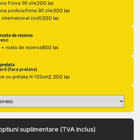
200 lei
na Fizica 90 zile
300 lei
na juridica/firma 90 zile
300 lei
 international (zoll)
 roata de rezerva
resc
850 lei
 + roata de rezerva
 prelata
rd (fara prelata)
2.300 lei
re cu prelata H-120cm
optiuni suplimentare (TVA inclus)