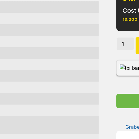
Cost 
13.200
Grabe