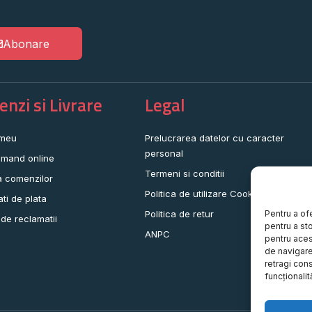
Abonare
nzi si Livrare
Legal
 meu
Prelucrarea datelor cu caracter
personal
mand online
Termeni si conditii
a comenzilor
Politica de utilizare Cookie-uri
ati de plata
Pentru a of
Politica de retur
 de reclamatii
pentru a st
ANPC
pentru aces
de navigare 
retragi con
funcționalită