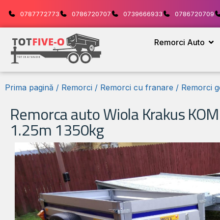
0787772773
0786720707
0739666933
0786720709
Remorci Auto
Prima pagină
/
Remorci
/
Remorci cu franare
/
Remorci g
Remorca auto Wiola Krakus KOM
1.25m 1350kg