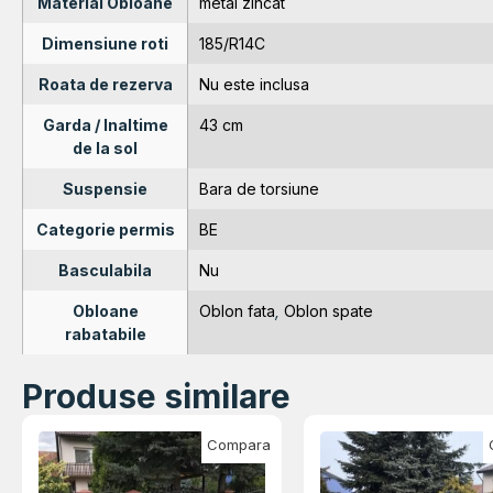
Material Obloane
metal zincat
Dimensiune roti
185/R14C
Roata de rezerva
Nu este inclusa
Garda / Inaltime
43 cm
de la sol
Suspensie
Bara de torsiune
Categorie permis
BE
Basculabila
Nu
Obloane
Oblon fata
,
Oblon spate
rabatabile
Produse similare
Compara