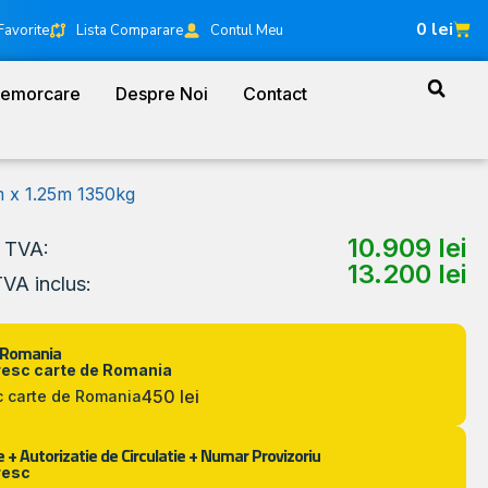
0
lei
Favorite
Lista Comparare
Contul Meu
Remorcare
Despre Noi
Contact
 x 1.25m 1350kg
10.909
lei
a TVA:
13.200
lei
TVA inclus:
 Romania
resc carte de Romania
450 lei
c carte de Romania
 + Autorizatie de Circulatie + Numar Provizoriu
resc