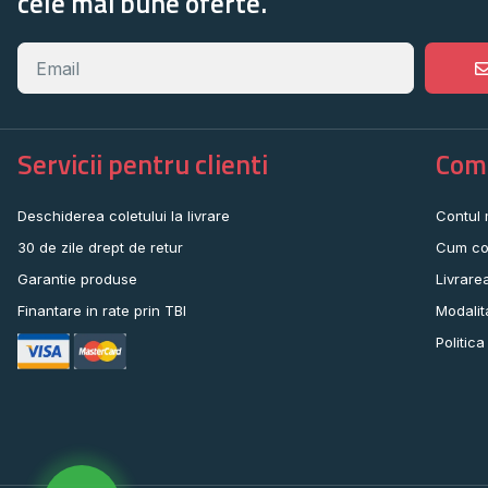
cele mai bune oferte.
Servicii pentru clienti
Come
Deschiderea coletului la livrare
Contul
30 de zile drept de retur
Cum co
Garantie produse
Livrare
Finantare in rate prin TBI
Modalit
Politica