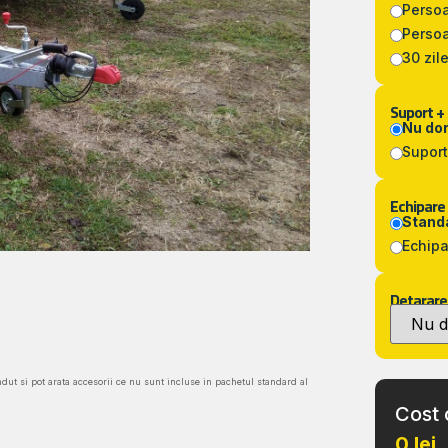
Persoa
Persoa
30 zile
Suport +
Nu do
Suport
Echipare
Standa
Echipa
Detarare
ndut si pot arata accesorii ce nu sunt incluse in pachetul standard al
Cost 
0 lei