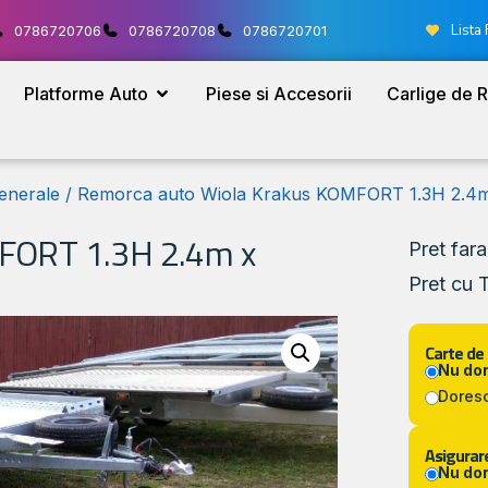
Lista 
0786720706
0786720708
0786720701
Platforme Auto
Piese si Accesorii
Carlige de 
enerale
/ Remorca auto Wiola Krakus KOMFORT 1.3H 2.4m
FORT 1.3H 2.4m x
Pret far
Pret cu 
Carte de
Nu do
Dores
Asigurare
Nu do