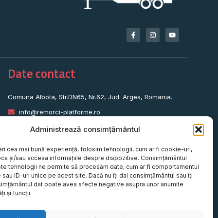
Date contact
Comuna Albota, Str.DN65, Nr.62, Jud. Arges, Romania.
info@remorci-platforme.ro
0786.720.706
Administrează consimțământul
0786.720.707
eri cea mai bună experiență, folosim tehnologii, cum ar fi cookie-uri,
0786.720.708
oca și/sau accesa informațiile despre dispozitive. Consimțământul
te tehnologii ne permite să procesăm date, cum ar fi comportamentul
0786.720.709
sau ID-uri unice pe acest site. Dacă nu îți dai consimțământul sau îți
simțământul dat poate avea afecte negative asupra unor anumite
0787.772.773
ți și funcții.