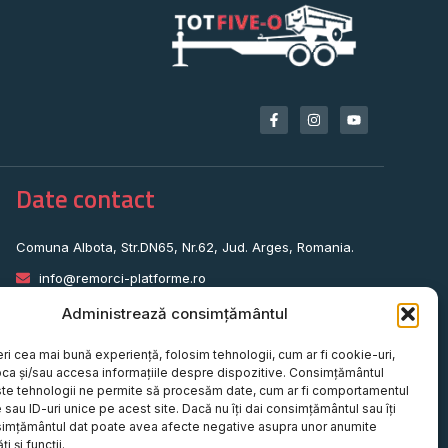
Date contact
Comuna Albota, Str.DN65, Nr.62, Jud. Arges, Romania.
info@remorci-platforme.ro
0786.720.706
Administrează consimțământul
0786.720.707
eri cea mai bună experiență, folosim tehnologii, cum ar fi cookie-uri,
0786.720.708
oca și/sau accesa informațiile despre dispozitive. Consimțământul
te tehnologii ne permite să procesăm date, cum ar fi comportamentul
0786.720.709
sau ID-uri unice pe acest site. Dacă nu îți dai consimțământul sau îți
simțământul dat poate avea afecte negative asupra unor anumite
0787.772.773
ți și funcții.