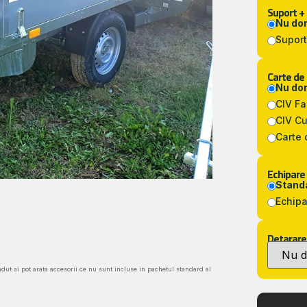
Suport +
Nu do
Suport
Carte de
Nu do
CIV F
CIV C
Carte 
Echipare
Standa
Echipa
Detarare
ndut si pot arata accesorii ce nu sunt incluse in pachetul standard al