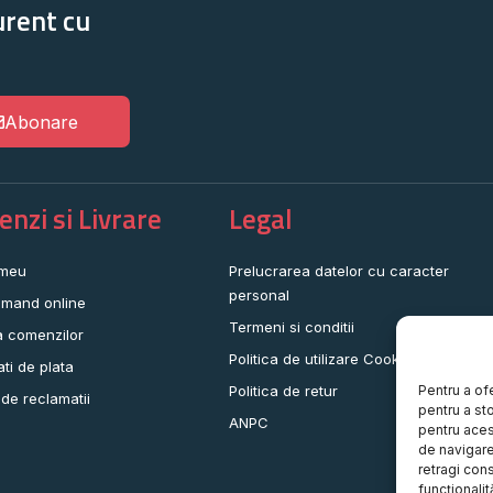
urent cu
Abonare
nzi si Livrare
Legal
 meu
Prelucrarea datelor cu caracter
personal
mand online
Termeni si conditii
a comenzilor
Politica de utilizare Cookie-uri
ati de plata
Pentru a of
Politica de retur
 de reclamatii
pentru a st
ANPC
pentru aces
de navigare 
retragi con
funcționalită