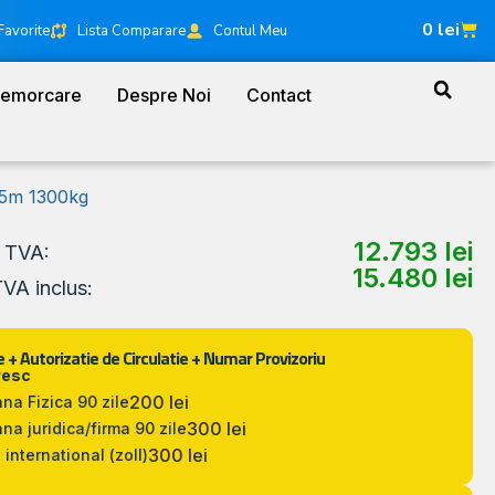
0
lei
Favorite
Lista Comparare
Contul Meu
Remorcare
Despre Noi
Contact
45m 1300kg
12.793
lei
a TVA:
15.480
lei
TVA inclus:
 + Autorizatie de Circulatie + Numar Provizoriu
resc
200 lei
na Fizica 90 zile
300 lei
na juridica/firma 90 zile
300 lei
 international (zoll)