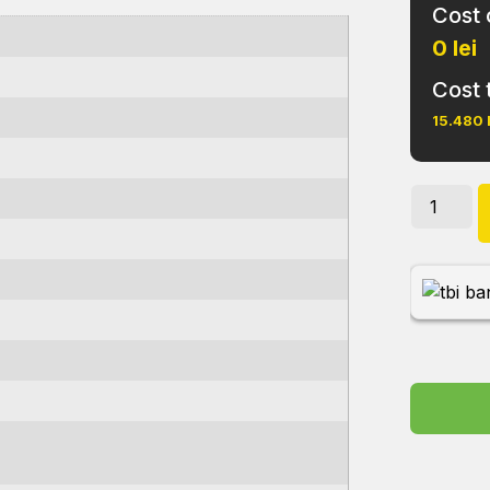
Cost 
0 lei
Cost 
15.480