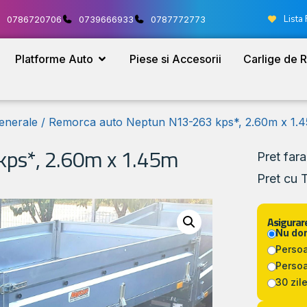
Lista 
0786720706
0739666933
0787772773
Platforme Auto
Piese si Accesorii
Carlige de 
enerale
/ Remorca auto Neptun N13-263 kps*, 2.60m x 1.
ps*, 2.60m x 1.45m
Pret far
Pret cu 
Asigurare
Nu do
Persoa
Persoa
30 zile