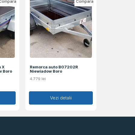
Compara
Compara
m X
Remorca auto B07202R
w Boro
Niewiadow Boro
4.779
lei
Adaugă în coș
Vezi detalii