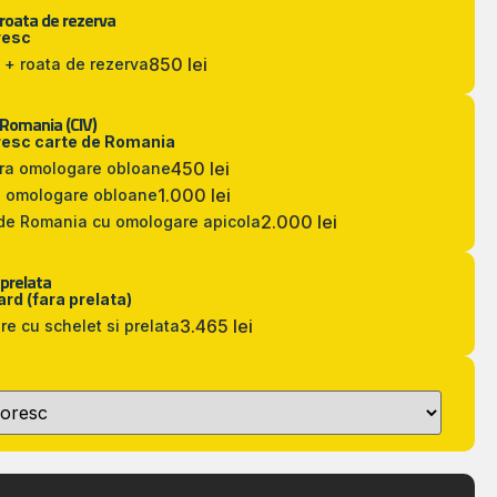
 roata de rezerva
resc
850 lei
 + roata de rezerva
 Romania (CIV)
resc carte de Romania
450 lei
ara omologare obloane
1.000 lei
u omologare obloane
2.000 lei
de Romania cu omologare apicola
 prelata
rd (fara prelata)
3.465 lei
re cu schelet si prelata