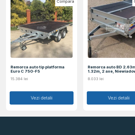
Compara
Remorca auto tip platforma
Remorca auto BD 2.63
Euro C 750-F5
1.32m, 2 axe, Niewiado
15.384
lei
8.033
lei
Adaugă în coș
Vezi detalii
Adaugă în coș
Vezi detalii