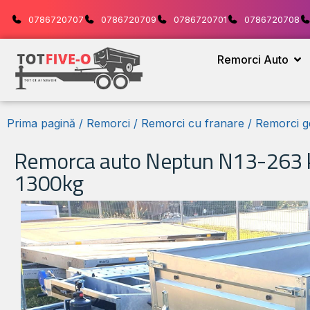
0786720707
0786720709
0786720701
0786720708
Remorci Auto
Prima pagină
/
Remorci
/
Remorci cu franare
/
Remorci g
Remorca auto Neptun N13-263 k
1300kg