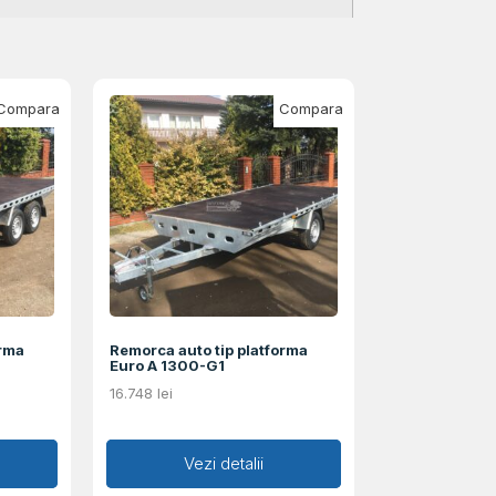
Compara
Compara
orma
Remorca auto tip platforma
Euro A 1300-G1
16.748
lei
Adaugă în coș
Vezi detalii