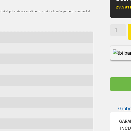
23.381
ndut si pot arata accesorii ce nu sunt incluse in pachetul standard al
Grabe
GARA
INCL