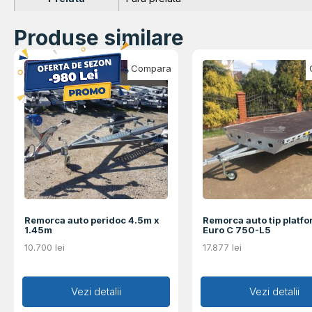
Produse similare
Compara
Remorca auto peridoc 4.5m x
Remorca auto tip platf
1.45m
Euro C 750-L5
10.700
lei
17.877
lei
Adaugă în coș
Vezi detalii
Adaugă în coș
Vezi detalii