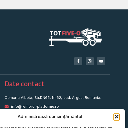
Date contact
Comuna Albota, Str.DN65, Nr.62, Jud. Arges, Romania.
info@remorci-platforme.ro
0786.720.706
Administrează consimțământul
0786.720.707