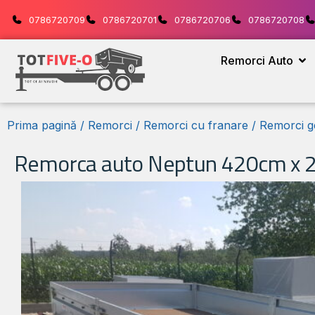
0786720709
0786720701
0786720706
0786720708
Remorci Auto
Prima pagină
/
Remorci
/
Remorci cu franare
/
Remorci g
Remorca auto Neptun 420cm x