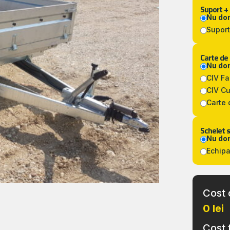
Suport +
Nu do
Suport
Carte de
Nu do
CIV F
CIV C
Carte 
Schelet s
Nu do
Echipa
Cost 
0 lei
Cost 