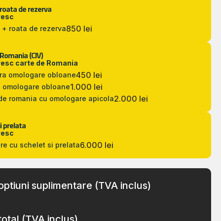
 roata de rezerva
resc
850 lei
 + roata de rezerva
 Romania (CIV)
resc carte de Romania
450 lei
ara omologare obloane
1.000 lei
u omologare obloane
2.000 lei
de romania cu omologare apicola
i prelata
resc
6.000 lei
re cu schelet si prelata
optiuni suplimentare (TVA inclus)
total (TVA inclus)