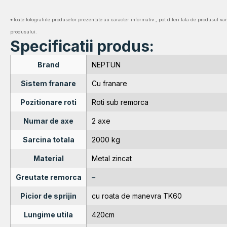
*Toate fotografiile produselor prezentate au caracter informativ , pot diferi fata de produsul va
produsului.
Specificatii produs:
Brand
NEPTUN
Sistem franare
Cu franare
Pozitionare roti
Roti sub remorca
Numar de axe
2 axe
Sarcina totala
2000 kg
Material
Metal zincat
Greutate remorca
–
Picior de sprijin
cu roata de manevra TK60
Lungime utila
420cm