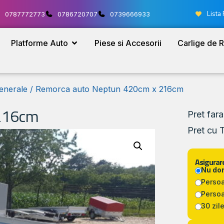
Lista 
0787772773
0786720707
0739666933
Platforme Auto
Piese si Accesorii
Carlige de 
enerale
/ Remorca auto Neptun 420cm x 216cm
 216cm
Pret far
Pret cu 
Asigurare
Nu do
Persoa
Persoa
30 zile