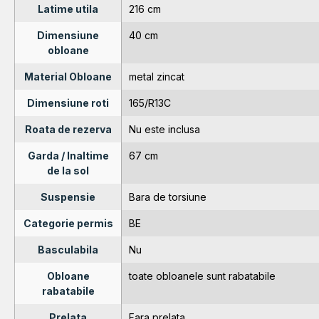
Latime utila
216 cm
Dimensiune
40 cm
obloane
Material Obloane
metal zincat
Dimensiune roti
165/R13C
Roata de rezerva
Nu este inclusa
Garda / Inaltime
67 cm
de la sol
Suspensie
Bara de torsiune
Categorie permis
BE
Basculabila
Nu
Obloane
toate obloanele sunt rabatabile
rabatabile
Prelata
Fara prelata