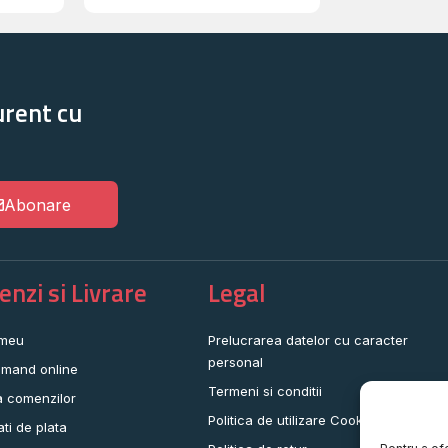
urent cu
Abonare
nzi si Livrare
Legal
 meu
Prelucrarea datelor cu caracter
personal
mand online
Termeni si conditii
a comenzilor
Politica de utilizare Cookie-uri
ati de plata