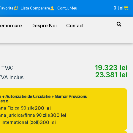
0
lei
Favorite
Lista Comparare
Contul Meu
Remorcare
Despre Noi
Contact
19.323
lei
a TVA:
23.381
lei
TVA inclus:
 + Autorizatie de Circulatie + Numar Provizoriu
resc
200 lei
na Fizica 90 zile
300 lei
na juridica/firma 90 zile
300 lei
 international (zoll)