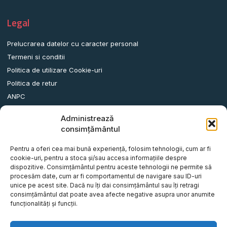
Legal
Prelucrarea datelor cu caracter personal
Termeni si conditii
Politica de utilizare Cookie-uri
Politica de retur
ANPC
Administrează
Date contact
consimțământul
Comuna Albota, Str.DN65, Nr.62, Jud. Arges, Romania.
Pentru a oferi cea mai bună experiență, folosim tehnologii, cum ar fi
info@remorci-platforme.ro
cookie-uri, pentru a stoca și/sau accesa informațiile despre
dispozitive. Consimțământul pentru aceste tehnologii ne permite să
0786.720.706
procesăm date, cum ar fi comportamentul de navigare sau ID-uri
0786.720.707
unice pe acest site. Dacă nu îți dai consimțământul sau îți retragi
consimțământul dat poate avea afecte negative asupra unor anumite
0786.720.708
funcționalități și funcții.
0786.720.709