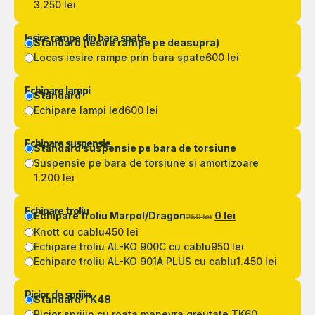
3.250 lei
Iesire rampe din bara spate
Standard (iesire rampe pe deasupra)
Locas iesire rampe prin bara spate
600 lei
Echipare lampi
Standard
Echipare lampi led
600 lei
Echipare suspensie
Standard suspensie pe bara de torsiune
Suspensie pe bara de torsiune si amortizoare
1.200 lei
Echipare troliu
Echipare troliu Marpol/Dragon
0 lei
250 lei
Knott cu cablu
450 lei
Echipare troliu AL-KO 900C cu cablu
950 lei
Echipare troliu AL-KO 901A PLUS cu cablu
1.450 lei
Picior de sprijin
Standard TK48
Picior sprijin cu roata manevra greutate TK60