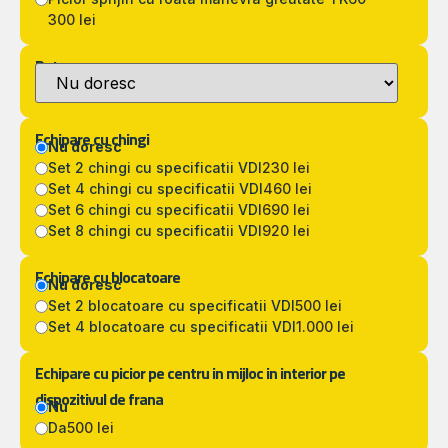
300 lei
Detarare
Echipare cu chingi
Nu doresc
Set 2 chingi cu specificatii VDI
230 lei
Set 4 chingi cu specificatii VDI
460 lei
Set 6 chingi cu specificatii VDI
690 lei
Set 8 chingi cu specificatii VDI
920 lei
Echipare cu blocatoare
Nu doresc
Set 2 blocatoare cu specificatii VDI
500 lei
Set 4 blocatoare cu specificatii VDI
1.000 lei
Echipare cu picior pe centru in mijloc in interior pe
dispozitivul de frana
Nu
Da
500 lei