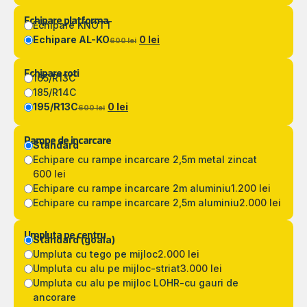
Echipare platforma
Echipare KNOTT
Echipare AL-KO
0 lei
600 lei
Echipare roti
165/R13C
185/R14C
195/R13C
0 lei
600 lei
Rampe de incarcare
Standard
Echipare cu rampe incarcare 2,5m metal zincat
600 lei
Echipare cu rampe incarcare 2m aluminiu
1.200 lei
Echipare cu rampe incarcare 2,5m aluminiu
2.000 lei
Umpluta pe centru
Standard (goala)
Umpluta cu tego pe mijloc
2.000 lei
Umpluta cu alu pe mijloc-striat
3.000 lei
Umpluta cu alu pe mijloc LOHR-cu gauri de
ancorare