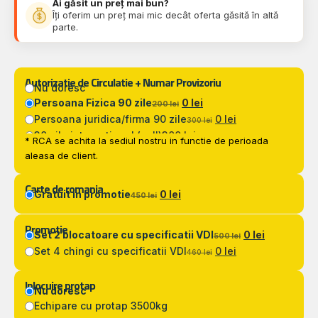
Ai găsit un preț mai bun?
Îți oferim un preț mai mic decât oferta găsită în altă
parte.
Autorizatie de Circulatie + Numar Provizoriu
Nu doresc
Persoana Fizica 90 zile
0 lei
200 lei
Persoana juridica/firma 90 zile
0 lei
300 lei
30 zile international (zoll)
300 lei
* RCA se achita la sediul nostru in functie de perioada
aleasa de client.
Carte de romania
Gratuit in promotie
0 lei
450 lei
Promotie
Set 2 blocatoare cu specificatii VDI
0 lei
500 lei
Set 4 chingi cu specificatii VDI
0 lei
460 lei
Inlocuire protap
Nu doresc
Echipare cu protap 3500kg