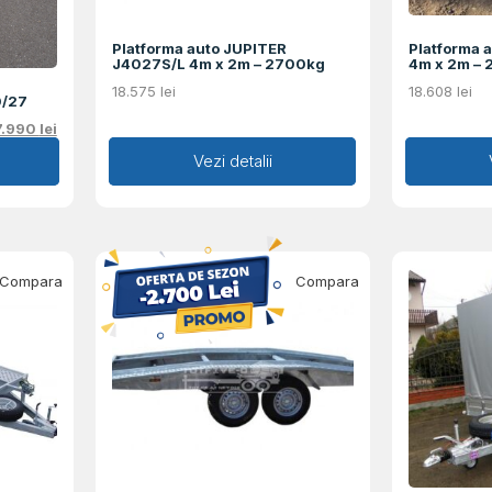
Platforma auto JUPITER
Platforma 
J4027S/L 4m x 2m – 2700kg
4m x 2m –
18.575
lei
18.608
lei
0/27
7.990
lei
Adaugă în coș
Vezi detalii
Ad
Compara
Compara