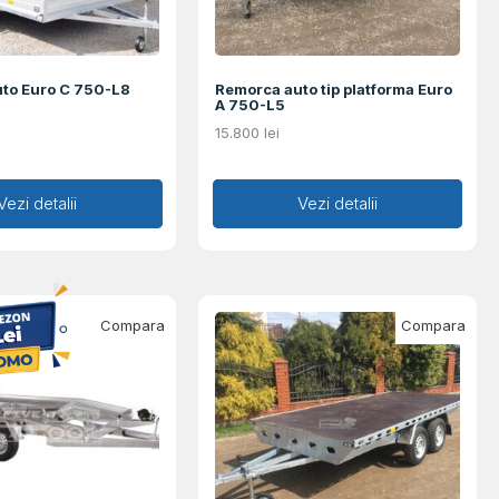
to Euro C 750-L8
Remorca auto tip platforma Euro
A 750-L5
15.800
lei
augă în coș
Vezi detalii
Adaugă în coș
Vezi detalii
Compara
Compara