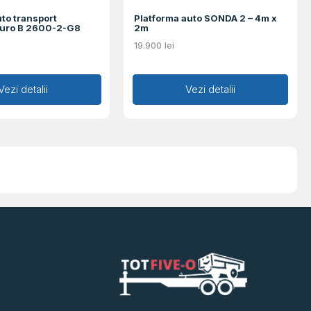
to transport
Platforma auto SONDA 2 – 4m x
Euro B 2600-2-G8
2m
19.900
lei
augă în coș
Vezi detalii
Adaugă în coș
Vezi detalii