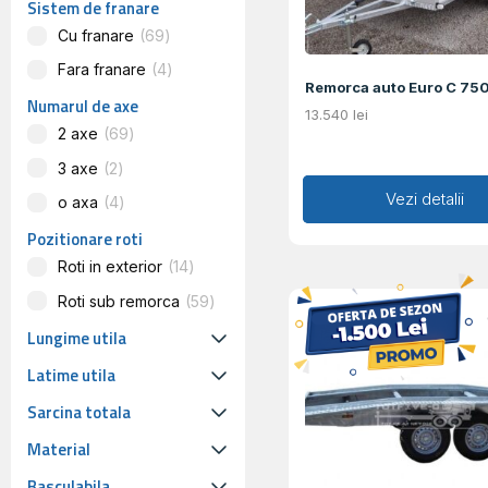
Sistem de franare
Cu franare
69
Fara franare
4
Remorca auto Euro C 75
Numarul de axe
13.540
lei
2 axe
69
3 axe
2
Adaugă în coș
Vezi detalii
o axa
4
Pozitionare roti
Roti in exterior
14
Roti sub remorca
59
Lungime utila
Latime utila
Sarcina totala
Material
Basculabila