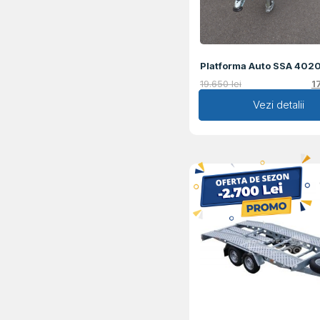
Platforma Auto SSA 402
19.650
lei
1
Adaugă în coș
Vezi detalii