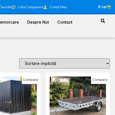
0
lei
Favorite
Lista Comparare
Contul Meu
Remorcare
Despre Noi
Contact
Compara
Compara