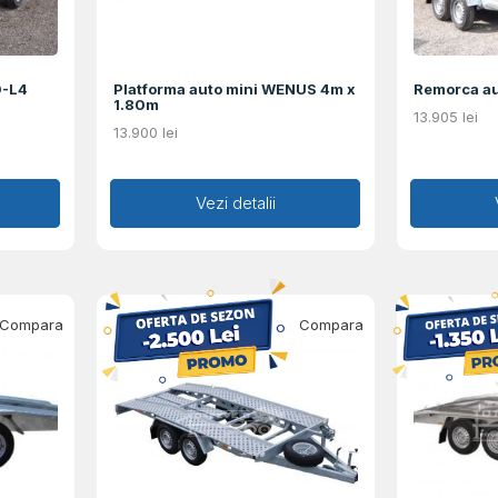
0-L4
Platforma auto mini WENUS 4m x
Remorca au
1.80m
13.905
lei
13.900
lei
Adaugă în coș
Vezi detalii
Ad
Compara
Compara