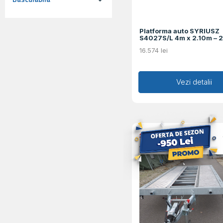
Platforma auto SYRIUSZ
S4027S/L 4m x 2.10m –
16.574
lei
Adaugă în coș
Vezi detalii
19.650
lei
17.990
lei