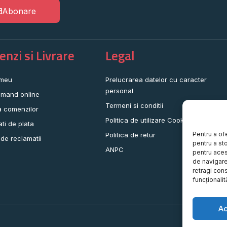
Abonare
nzi si Livrare
Legal
 meu
Prelucrarea datelor cu caracter
personal
mand online
Termeni si conditii
a comenzilor
Politica de utilizare Cookie-uri
ati de plata
Pentru a of
Politica de retur
 de reclamatii
pentru a st
ANPC
pentru aces
de navigare 
retragi con
funcționalită
A