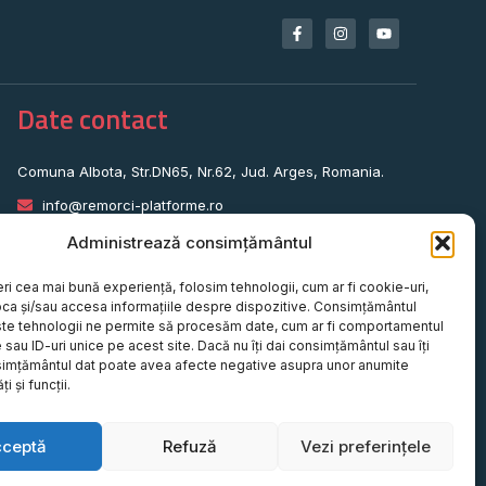
Date contact
Comuna Albota, Str.DN65, Nr.62, Jud. Arges, Romania.
info@remorci-platforme.ro
0786.720.706
Administrează consimțământul
0786.720.707
eri cea mai bună experiență, folosim tehnologii, cum ar fi cookie-uri,
0786.720.708
oca și/sau accesa informațiile despre dispozitive. Consimțământul
te tehnologii ne permite să procesăm date, cum ar fi comportamentul
0786.720.709
sau ID-uri unice pe acest site. Dacă nu îți dai consimțământul sau îți
simțământul dat poate avea afecte negative asupra unor anumite
0787.772.773
ți și funcții.
cceptă
Refuză
Vezi preferințele
Website realizat de