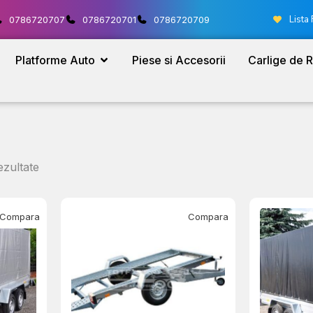
Lista 
0786720707
0786720701
0786720709
Platforme Auto
Piese si Accesorii
Carlige de 
ezultate
Compara
Compara