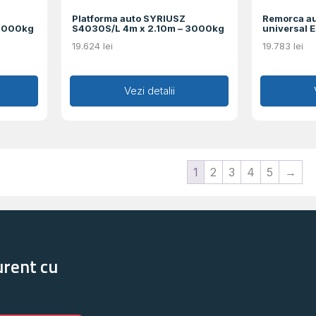
Platforma auto SYRIUSZ
Remorca au
 3000kg
S4030S/L 4m x 2.10m – 3000kg
universal 
19.624
lei
19.783
lei
Adaugă în coș
Vezi detalii
Ad
1
2
3
4
5
→
urent cu