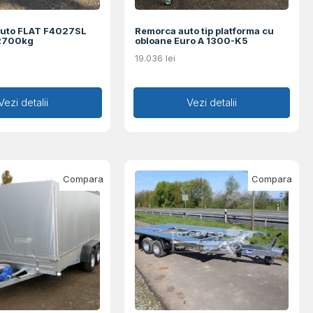
auto FLAT F4027SL
Remorca auto tip platforma cu
 2700kg
obloane Euro A 1300-K5
19.036
lei
augă în coș
Vezi detalii
Adaugă în coș
Vezi detalii
Compara
Compara