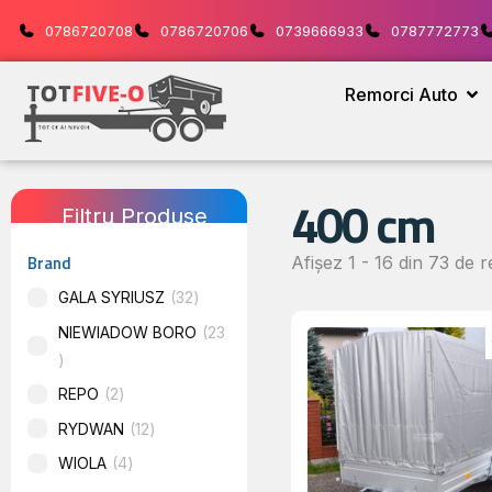
0786720708
0786720706
0739666933
0787772773
Remorci Auto
400 cm
Filtru Produse
Brand
Afișez 1 - 16 din 73 de r
GALA SYRIUSZ
32
NIEWIADOW BORO
23
REPO
2
RYDWAN
12
WIOLA
4