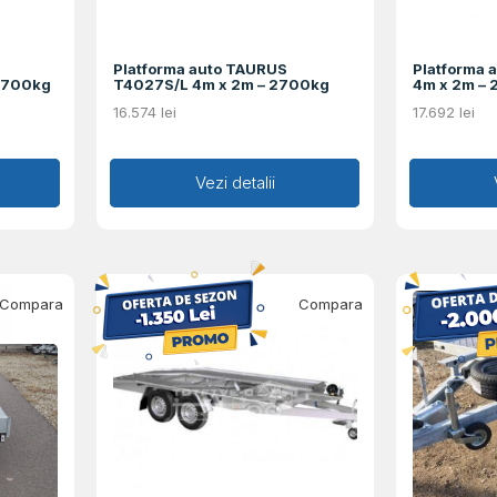
Platforma auto TAURUS
Platforma 
 2700kg
T4027S/L 4m x 2m – 2700kg
4m x 2m –
16.574
lei
17.692
lei
Adaugă în coș
Vezi detalii
Ad
Compara
Compara