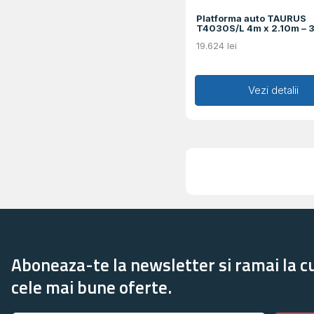
Platforma auto TAURUS
T4030S/L 4m x 2.10m –
19.624
lei
Adaugă în coș
Vezi detalii
Aboneaza-te la newsletter si ramai la c
cele mai bune oferte.