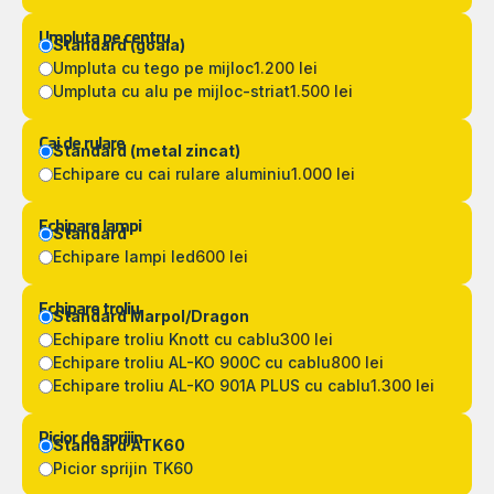
Umpluta pe centru
Standard (goala)
Umpluta cu tego pe mijloc
1.200 lei
Umpluta cu alu pe mijloc-striat
1.500 lei
Cai de rulare
Standard (metal zincat)
Echipare cu cai rulare aluminiu
1.000 lei
Echipare lampi
Standard
Echipare lampi led
600 lei
Echipare troliu
Standard Marpol/Dragon
Echipare troliu Knott cu cablu
300 lei
Echipare troliu AL-KO 900C cu cablu
800 lei
Echipare troliu AL-KO 901A PLUS cu cablu
1.300 lei
Picior de sprijin
Standard ATK60
Picior sprijin TK60