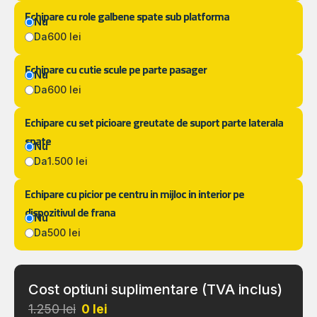
Echipare cu role galbene spate sub platforma
Nu
Da
600 lei
Echipare cu cutie scule pe parte pasager
Nu
Da
600 lei
Echipare cu set picioare greutate de suport parte laterala
spate
Nu
Da
1.500 lei
Echipare cu picior pe centru in mijloc in interior pe
dispozitivul de frana
Nu
Da
500 lei
Cost optiuni suplimentare (TVA inclus)
1.250 lei
0
lei