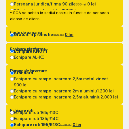
Persoana juridica/firma 90 zile
0 lei
300 lei
30 zile international (zoll)
300 lei
* RCA se achita la sediul nostru in functie de perioada
aleasa de client.
Carte de romania
Gratuit in promotie
0 lei
450 lei
Echipare platforma
Echipare KNOTT
Echipare AL-KO
Rampe de incarcare
Standard
Echipare cu rampe incarcare 2,5m metal zincat
900 lei
Echipare cu rampe incarcare 2m aluminiu
1.200 lei
Echipare cu rampe incarcare 2,5m aluminiu
2.000 lei
Echipare roti
Echipare roti 165/R13C
Echipare roti 185/R14C
Echipare roti 195/R13C
0 lei
600 lei