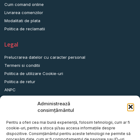
Cum comand online
Livrarea comenzilor
Modalitati de plata
Politica de reclamatii
Legal
Prelucrarea datelor cu caracter personal
Termeni si conditii
Politica de utilizare Cookie-uri
Politica de retur
ANPC
Administrează
Date contact
consimțământul
Comuna Albota, Str.DN65, Nr.62, Jud. Arges, Romania.
Pentru a oferi cea mai bună experiență, folosim tehnologii, cum ar fi
info@remorci-platforme.ro
cookie-uri, pentru a stoca și/sau accesa informațiile despre
dispozitive. Consimțământul pentru aceste tehnologii ne permite să
0786.720.706
procesăm date, cum ar fi comportamentul de navigare sau ID-uri