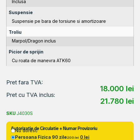
Inclusa
Suspensie
Suspensie pe bara de torsiune si amortizoare
Troliu
Marpol/Dragon inclus
Picior de sprijin
Cu roata de manevra ATK60
Pret fara TVA:
18.000
lei
Pret cu TVA inclus:
21.780
lei
SKU
J4030S
Autorizatie de Circulatie + Numar Provizoriu
Nu doresc
Persoana Fizica 90 zile
0 lei
200 lei