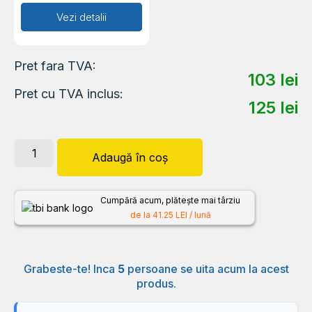
Adaugă în coș
Vezi detalii
Pret fara TVA:
103
lei
Pret cu TVA inclus:
125
lei
Adaugă în coș
Cumpără acum, plătește mai târziu
de la 41.25 LEI / lună
Grabeste-te! Inca
5
persoane se uita acum la acest
produs.