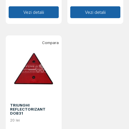
Adaugă în coș
Vezi detalii
Adaugă în coș
Vezi detalii
Compara
TRIUNGHI
REFLECTORIZANT
DOB31
20
lei