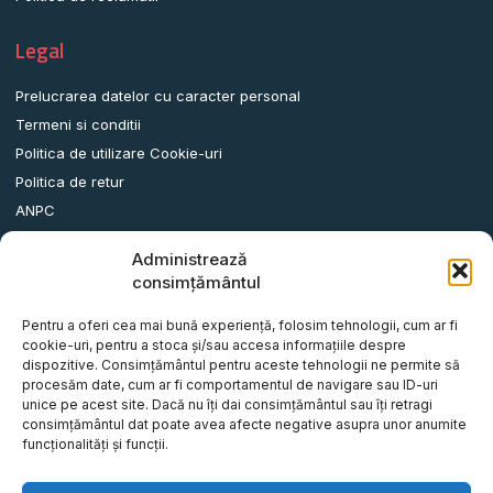
Legal
Prelucrarea datelor cu caracter personal
Termeni si conditii
Politica de utilizare Cookie-uri
Politica de retur
ANPC
Administrează
Date contact
consimțământul
Comuna Albota, Str.DN65, Nr.62, Jud. Arges, Romania.
Pentru a oferi cea mai bună experiență, folosim tehnologii, cum ar fi
info@remorci-platforme.ro
cookie-uri, pentru a stoca și/sau accesa informațiile despre
dispozitive. Consimțământul pentru aceste tehnologii ne permite să
0786.720.706
procesăm date, cum ar fi comportamentul de navigare sau ID-uri
0786.720.707
unice pe acest site. Dacă nu îți dai consimțământul sau îți retragi
consimțământul dat poate avea afecte negative asupra unor anumite
0786.720.708
funcționalități și funcții.
0786.720.709