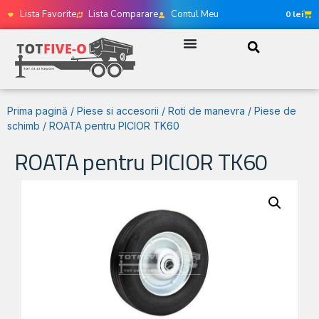
Lista Favorite
Lista Comparare
Contul Meu
0
lei
Prima pagină
/
Piese si accesorii
/
Roti de manevra
/
Piese de
schimb
/ ROATA pentru PICIOR TK60
ROATA pentru PICIOR TK60