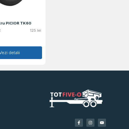
tru PICIOR TK60
:
125
lei
augă în coș
Vezi detalii