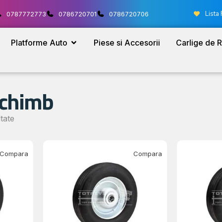
Lista 
0787772773
0786720701
0786720706
Platforme Auto
Piese si Accesorii
Carlige de 
schimb
tate
Compara
Compara