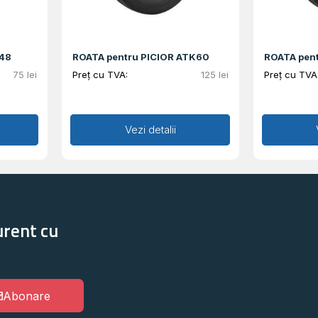
K48
ROATA pentru PICIOR ATK60
ROATA pen
75
lei
Preț cu TVA:
125
lei
Preț cu TVA
Adaugă în coș
Vezi detalii
Ad
urent cu
Abonare