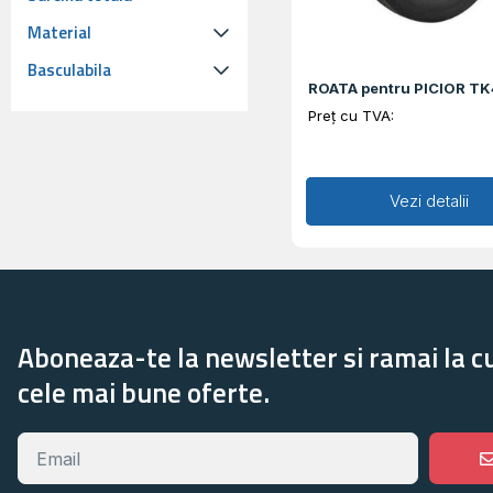
Material
Basculabila
ROATA pentru PICIOR T
Preț cu TVA:
Adaugă în coș
Vezi detalii
Aboneaza-te la newsletter si ramai la c
cele mai bune oferte.