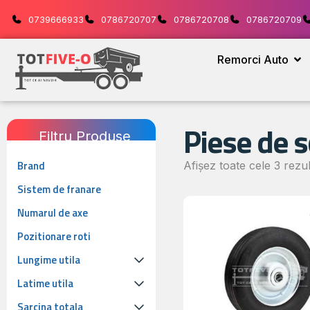
0739666933
0786720707
0786720708
0786720709
Remorci Auto
Piese de 
Filtru Produse
Brand
Afișez toate cele 3 rezul
Sistem de franare
Numarul de axe
Pozitionare roti
Lungime utila
Latime utila
Sarcina totala