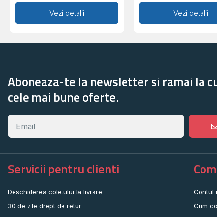
Adaugă în coș
Vezi detalii
Adaugă în coș
Vezi detalii
Aboneaza-te la newsletter si ramai la c
cele mai bune oferte.
Servicii pentru clienti
Come
Deschiderea coletului la livrare
Contul
30 de zile drept de retur
Cum co