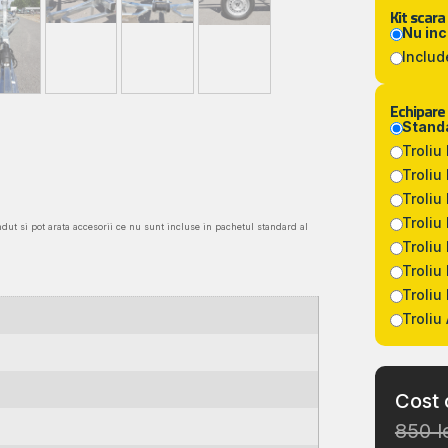
Kit scara
Nu in
Includ
Echipare 
Standa
Troliu
Troliu
Troliu
Troliu
ndut si pot arata accesorii ce nu sunt incluse in pachetul standard al
Troliu
Troliu
Troliu
Troliu
Cost 
850 l