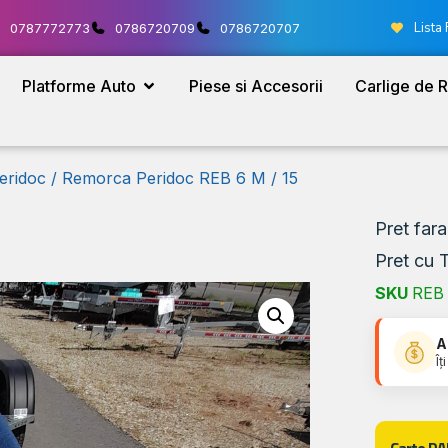
Lista 
0787772773
0786720709
0786720707
Platforme Auto
Piese si Accesorii
Carlige de 
eridoc
/ Remorca Peridoc REB 6 M / 15
Pret far
Pret cu 
SKU
REB 
A
Îț