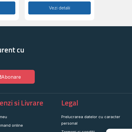
Adaugă în coș
Vezi detalii
urent cu
Abonare
nzi si Livrare
Legal
 meu
Prelucrarea datelor cu caracter
personal
mand online
Termeni si conditii