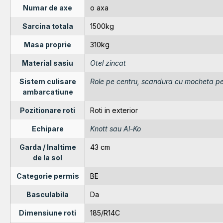
Numar de axe
o axa
Sarcina totala
1500kg
Masa proprie
310kg
Material sasiu
Otel zincat
Sistem culisare
Role pe centru, scandura cu mocheta pe
ambarcatiune
Pozitionare roti
Roti in exterior
Echipare
Knott sau Al-Ko
Garda / Inaltime
43 cm
de la sol
Categorie permis
BE
Basculabila
Da
Dimensiune roti
185/R14C