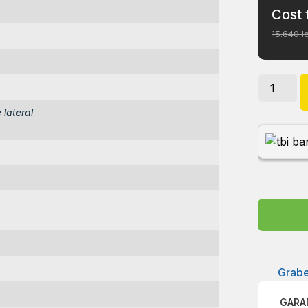
Cost 
15.640 le
 lateral
Grabe
GARA