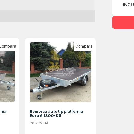
INCL
Compara
Compara
orma
Remorca auto tip platforma
Euro A 1300-K5
20.779
lei