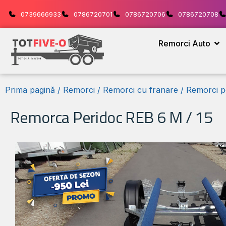
0739666933
0786720701
0786720706
0786720708
Remorci Auto
Prima pagină
/
Remorci
/
Remorci cu franare
/
Remorci p
Remorca Peridoc REB 6 M / 15