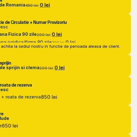
R
0 lei
 de Romania
450 lei
ie de Circulatie + Numar Provizoriu
resc
0 lei
na Fizica 90 zile
200 lei
0 lei
na juridica/firma 90 zile
300 lei
achita la sediul nostru in functie de perioada aleasa de client.
sprijin
0 lei
 de sprijin si clema
200 lei
 roata de rezerva
resc
850 lei
 + roata de rezerva
re
clude
650 lei
e