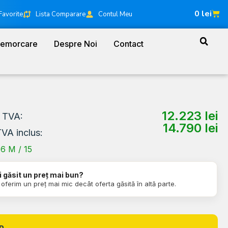
0
lei
Favorite
Lista Comparare
Contul Meu
Remorcare
Despre Noi
Contact
12.223
lei
a TVA:
14.790
lei
TVA inclus:
6 M / 15
i găsit un preț mai bun?
i oferim un preț mai mic decât oferta găsită în altă parte.