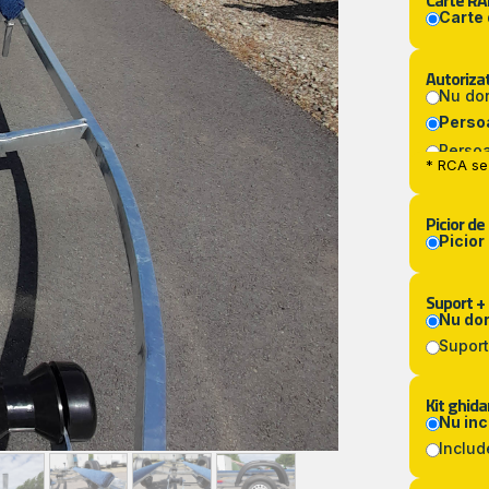
Carte RA
Carte
Autorizat
Nu do
Persoa
Persoa
* RCA se 
Picior de 
Picior
Suport +
Nu do
Suport
Kit ghida
Nu in
Includ