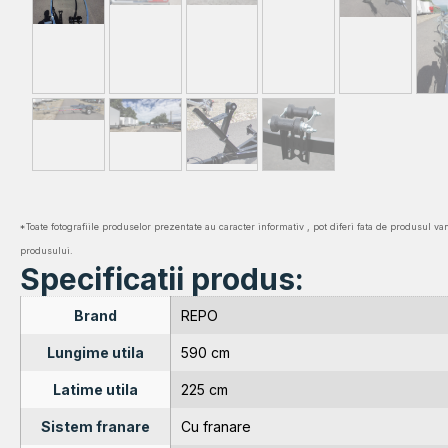
*Toate fotografiile produselor prezentate au caracter informativ , pot diferi fata de produsul va
produsului.
Specificatii produs:
Brand
REPO
Lungime utila
590 cm
Latime utila
225 cm
Sistem franare
Cu franare