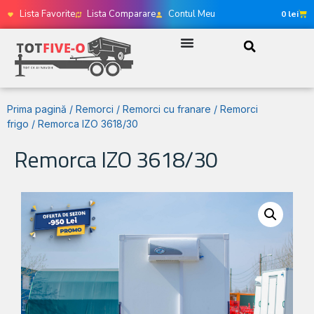
Lista Favorite
Lista Comparare
Contul Meu
0
lei
Prima pagină
/
Remorci
/
Remorci cu franare
/
Remorci
frigo
/ Remorca IZO 3618/30
Remorca IZO 3618/30