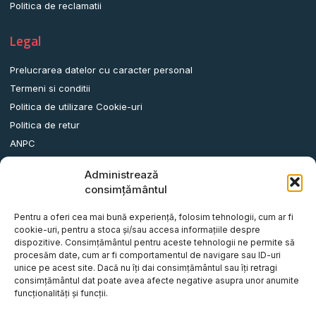
Politica de reclamatii
Legal
Prelucrarea datelor cu caracter personal
Termeni si conditii
Politica de utilizare Cookie-uri
Politica de retur
ANPC
Administrează
Date contact
consimțământul
Comuna Albota, Str.DN65, Nr.62, Jud. Arges, Romania.
Pentru a oferi cea mai bună experiență, folosim tehnologii, cum ar fi
info@remorci-platforme.ro
cookie-uri, pentru a stoca și/sau accesa informațiile despre
dispozitive. Consimțământul pentru aceste tehnologii ne permite să
0786.720.706
procesăm date, cum ar fi comportamentul de navigare sau ID-uri
0786.720.707
unice pe acest site. Dacă nu îți dai consimțământul sau îți retragi
consimțământul dat poate avea afecte negative asupra unor anumite
0786.720.708
funcționalități și funcții.
0786.720.709