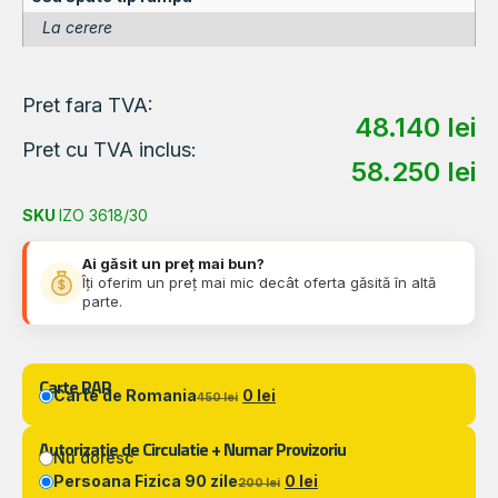
La cerere
Pret fara TVA:
48.140
lei
Pret cu TVA inclus:
58.250
lei
SKU
IZO 3618/30
Ai găsit un preț mai bun?
Îți oferim un preț mai mic decât oferta găsită în altă
parte.
Carte RAR
Carte de Romania
0 lei
450 lei
Autorizatie de Circulatie + Numar Provizoriu
Nu doresc
Persoana Fizica 90 zile
0 lei
200 lei