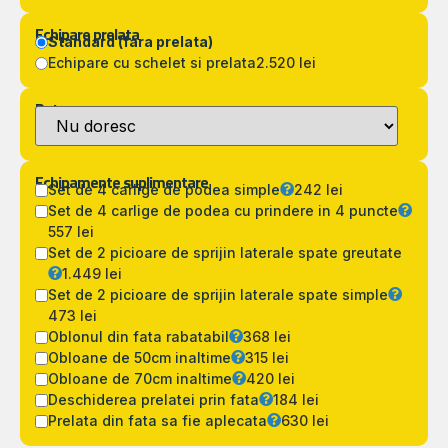
Echipare prelata
Standard (fara prelata)
Echipare cu schelet si prelata
2.520 lei
Detarare
Echipamente suplimentare
Set de 4 carlige de podea simple
242 lei
Set de 4 carlige de podea cu prindere in 4 puncte
557 lei
Set de 2 picioare de sprijin laterale spate greutate
1.449 lei
Set de 2 picioare de sprijin laterale spate simple
473 lei
Oblonul din fata rabatabil
368 lei
Obloane de 50cm inaltime
315 lei
Obloane de 70cm inaltime
420 lei
Deschiderea prelatei prin fata
184 lei
Prelata din fata sa fie aplecata
630 lei