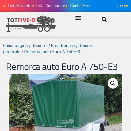
Lista Favorite
Lista Comparare
Contul Meu
0
lei
Prima pagină
/
Remorci
/
Fara franare
/
Remorci
generale
/ Remorca auto Euro A 750-E3
Remorca auto Euro A 750-E3