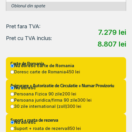
Oblonul din spate
Pret fara TVA:
7.279
lei
Pret cu TVA inclus:
8.807
lei
Carte de Romania
Nu doresc carte de Romania
Doresc carte de Romania
450 lei
Asigurare + Autorizatie de Circulatie + Numar Provizoriu
Nu doresc
Persoana Fizica 90 zile
200 lei
Persoana juridica/firma 90 zile
300 lei
30 zile international (zoll)
300 lei
Suport + roata de rezerva
Nu doresc
Suport + roata de rezerva
850 lei