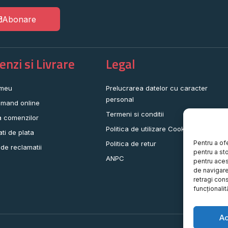
Abonare
nzi si Livrare
Legal
 meu
Prelucrarea datelor cu caracter
personal
mand online
Termeni si conditii
a comenzilor
Politica de utilizare Cookie-uri
ati de plata
Pentru a of
Politica de retur
 de reclamatii
pentru a st
ANPC
pentru aces
de navigare 
retragi con
funcționalită
A