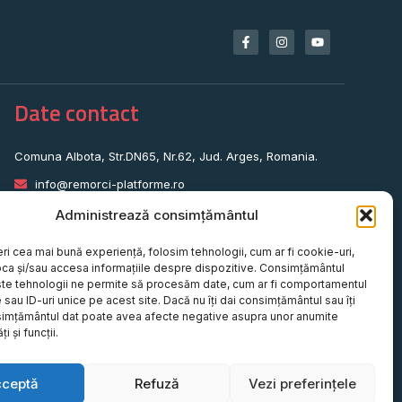
Date contact
Comuna Albota, Str.DN65, Nr.62, Jud. Arges, Romania.
info@remorci-platforme.ro
0786.720.706
Administrează consimțământul
0786.720.707
eri cea mai bună experiență, folosim tehnologii, cum ar fi cookie-uri,
0786.720.708
oca și/sau accesa informațiile despre dispozitive. Consimțământul
te tehnologii ne permite să procesăm date, cum ar fi comportamentul
0786.720.709
sau ID-uri unice pe acest site. Dacă nu îți dai consimțământul sau îți
simțământul dat poate avea afecte negative asupra unor anumite
0787.772.773
ți și funcții.
cceptă
Refuză
Vezi preferințele