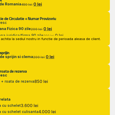
R
0 lei
 de Romania
450 lei
ie de Circulatie + Numar Provizoriu
resc
0 lei
na Fizica 90 zile
200 lei
0 lei
na juridica/firma 90 zile
300 lei
achita la sediul nostru in functie de perioada aleasa de client.
sprijin
0 lei
 de sprijin si clema
200 lei
 roata de rezerva
resc
850 lei
 + roata de rezerva
relata
3.600 lei
a cu schelet
4.000 lei
a cu schelet culisanta