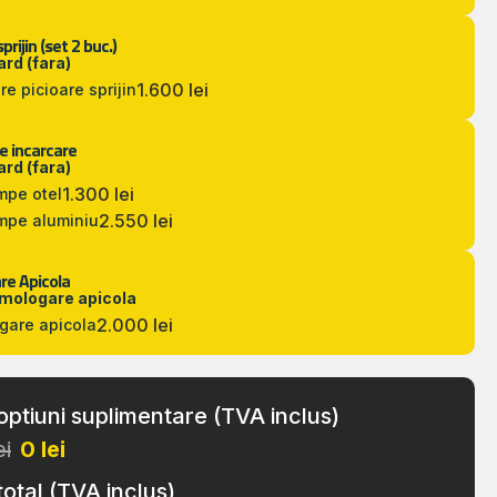
prijin (set 2 buc.)
rd (fara)
1.600 lei
re picioare sprijin
 incarcare
rd (fara)
1.300 lei
mpe otel
2.550 lei
mpe aluminiu
e Apicola
omologare apicola
2.000 lei
gare apicola
optiuni suplimentare (TVA inclus)
ei
0
lei
total (TVA inclus)