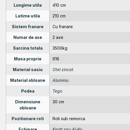
Lungime utila
410 cm
Latime utila
210 cm
Sistem franare
Cu franare
Numar de axe
2 axe
Sarcina totala
3500kg
Masa proprie
616
Material sasiu
Otel zincat
Material obloane
Aluminiu
Podea
Tego
Dimensiune
30 cm
obloane
Pozitionare roti
Roti sub remorca
Echipare
Knott sau Al-Ko