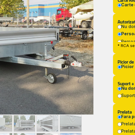
Carte RA
Carte
Autorizat
Nu do
Persoa
Persoa
* RCA se 
Picior de 
Picior
Suport +
Nu do
Suport
Prelata
Fara p
Prelat
Prelat