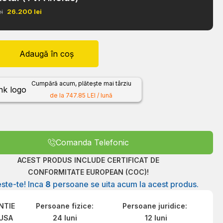
ei
26.200
lei
Adaugă în coș
Cumpără acum, plătește mai târziu
de la 747.85 LEI / lună
Comanda Telefonic
ACEST PRODUS INCLUDE CERTIFICAT DE
CONFORMITATE EUROPEAN (COC)!
ste-te! Inca
8
persoane se uita acum la acest produs.
NTIE
Persoane fizice:
Persoane juridice:
USA
24 luni
12 luni