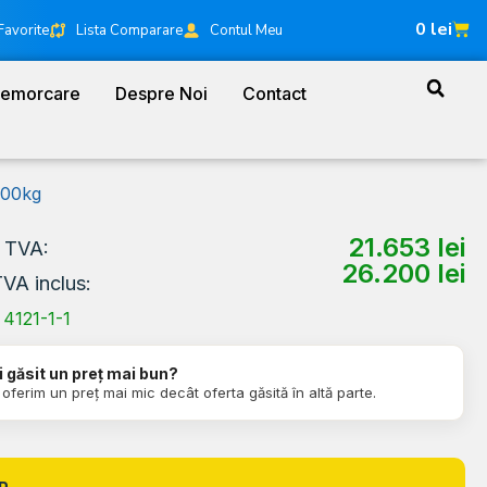
0
lei
Favorite
Lista Comparare
Contul Meu
Remorcare
Despre Noi
Contact
500kg
21.653
lei
a TVA:
26.200
lei
TVA inclus:
4121-1-1
i găsit un preț mai bun?
i oferim un preț mai mic decât oferta găsită în altă parte.