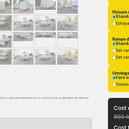
Picioare s
Standa
Echipa
Rampe de
Standa
Set ra
Set ra
Omologar
Fara 
Omolo
ndut si pot arata accesorii ce nu sunt incluse in pachetul standard al
Cost 
850 l
Cost 