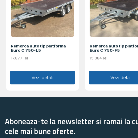
Remorca auto tip platforma
Remorca auto tip platf
Euro C 750-L5
Euro C 750-F5
17.877
lei
15.384
lei
Adaugă în coș
Vezi detalii
Adaugă în coș
Vezi detalii
Aboneaza-te la newsletter si ramai la c
cele mai bune oferte.