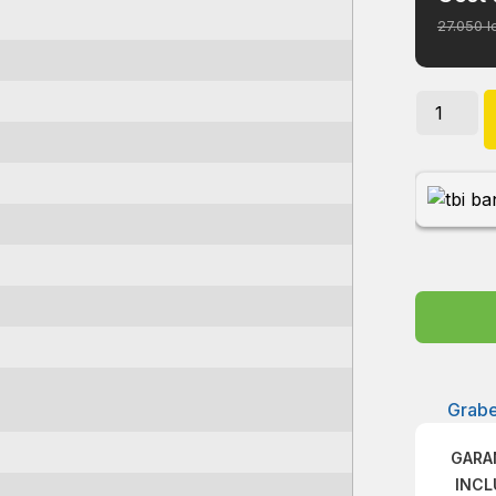
27.050 l
Grabe
GARA
INCL