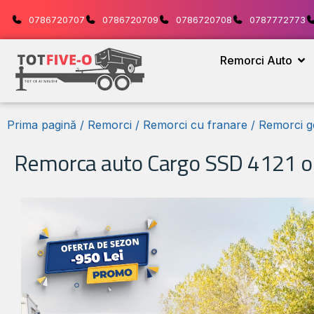
0786720707
0786720709
0786720708
0787772773
Remorci Auto
Prima pagină
/
Remorci
/
Remorci cu franare
/
Remorci g
Remorca auto Cargo SSD 4121 o