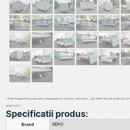
*Toate fotografiile produselor prezentate au caracter informativ , pot diferi fata de produsul va
produsului.
Specificatii produs:
Brand
REPO