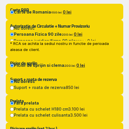
Carte RAR
Carte de Romania
0 lei
450 lei
Autorizatie de Circulatie + Numar Provizoriu
Nu doresc
Persoana Fizica 90 zile
0 lei
200 lei
Persoana juridica/firma 90 zile
0 lei
300 lei
* RCA se achita la sediul nostru in functie de perioada
aleasa de client.
Picior de sprijin
Picior de sprijin si clema
0 lei
200 lei
Suport + roata de rezerva
Nu doresc
Suport + roata de rezerva
850 lei
Prelata
Fara prelata
Prelata cu schelet H180 cm
3.100 lei
Prelata cu schelet culisanta
3.500 lei
Picioare sprijin (set 2 buc.)