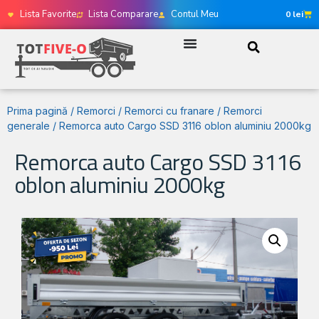
Lista Favorite
Lista Comparare
Contul Meu
0
lei
Prima pagină
/
Remorci
/
Remorci cu franare
/
Remorci
generale
/ Remorca auto Cargo SSD 3116 oblon aluminiu 2000kg
Remorca auto Cargo SSD 3116
oblon aluminiu 2000kg