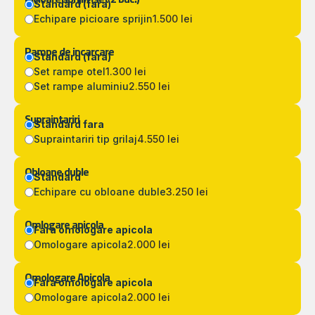
Standard (fara)
Echipare picioare sprijin
1.500 lei
Rampe de incarcare
Standard (fara)
Set rampe otel
1.300 lei
Set rampe aluminiu
2.550 lei
Supraintariri
Standard fara
Supraintariri tip grilaj
4.550 lei
Obloane duble
Standard
Echipare cu obloane duble
3.250 lei
Omlogare apicola
Fara omologare apicola
Omologare apicola
2.000 lei
Omologare Apicola
Fara omologare apicola
Omologare apicola
2.000 lei