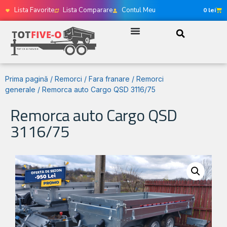
Lista Favorite
Lista Comparare
Contul Meu
0
lei
Prima pagină
/
Remorci
/
Fara franare
/
Remorci
generale
/ Remorca auto Cargo QSD 3116/75
Remorca auto Cargo QSD
3116/75