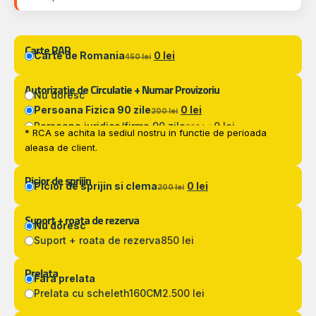
Carte RAR
Carte de Romania
0 lei
450 lei
Autorizatie de Circulatie + Numar Provizoriu
Nu doresc
Persoana Fizica 90 zile
0 lei
200 lei
Persoana juridica/firma 90 zile
0 lei
300 lei
* RCA se achita la sediul nostru in functie de perioada
aleasa de client.
Picior de sprijin
Picior de sprijin si clema
0 lei
200 lei
Suport + roata de rezerva
Nu doresc
Suport + roata de rezerva
850 lei
Prelata
Fara prelata
Prelata cu scheleth160CM
2.500 lei