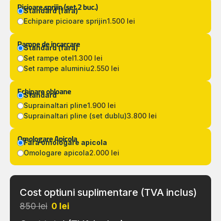
Picioare sprijin (set 2 buc.)
Standard (fara)
Echipare picioare sprijin
1.500 lei
Rampe de incarcare
Standard (fara)
Set rampe otel
1.300 lei
Set rampe aluminiu
2.550 lei
Echipare obloane
Standard
Suprainaltari pline
1.900 lei
Suprainaltari pline (set dublu)
3.800 lei
Omologare Apicola
Fara omologare apicola
Omologare apicola
2.000 lei
Cost optiuni suplimentare (TVA inclus)
850 lei
0
lei