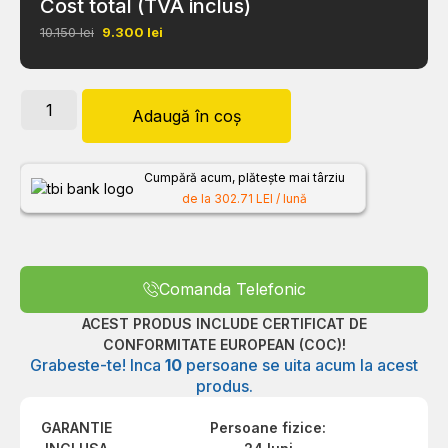
Cost total (TVA inclus)
10.150 lei
9.300
lei
Adaugă în coș
Cumpără acum, plătește mai târziu
de la 302.71 LEI / lună
Comanda Telefonic
ACEST PRODUS INCLUDE CERTIFICAT DE
CONFORMITATE EUROPEAN (COC)!
Grabeste-te! Inca
10
persoane se uita acum la acest
produs.
GARANTIE
Persoane fizice: