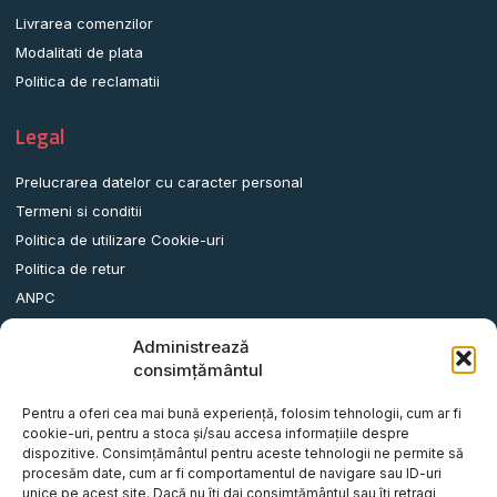
Livrarea comenzilor
Modalitati de plata
Politica de reclamatii
Legal
Prelucrarea datelor cu caracter personal
Termeni si conditii
Politica de utilizare Cookie-uri
Politica de retur
ANPC
Administrează
Date contact
consimțământul
Comuna Albota, Str.DN65, Nr.62, Jud. Arges, Romania.
Pentru a oferi cea mai bună experiență, folosim tehnologii, cum ar fi
info@remorci-platforme.ro
cookie-uri, pentru a stoca și/sau accesa informațiile despre
dispozitive. Consimțământul pentru aceste tehnologii ne permite să
0786.720.706
procesăm date, cum ar fi comportamentul de navigare sau ID-uri
0786.720.707
unice pe acest site. Dacă nu îți dai consimțământul sau îți retragi