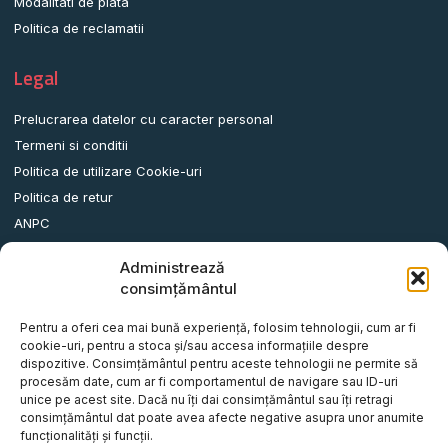
Modalitati de plata
Politica de reclamatii
Legal
Prelucrarea datelor cu caracter personal
Termeni si conditii
Politica de utilizare Cookie-uri
Politica de retur
ANPC
Administrează
Date contact
consimțământul
Comuna Albota, Str.DN65, Nr.62, Jud. Arges, Romania.
Pentru a oferi cea mai bună experiență, folosim tehnologii, cum ar fi
info@remorci-platforme.ro
cookie-uri, pentru a stoca și/sau accesa informațiile despre
dispozitive. Consimțământul pentru aceste tehnologii ne permite să
0786.720.706
procesăm date, cum ar fi comportamentul de navigare sau ID-uri
0786.720.707
unice pe acest site. Dacă nu îți dai consimțământul sau îți retragi
consimțământul dat poate avea afecte negative asupra unor anumite
0786.720.708
funcționalități și funcții.