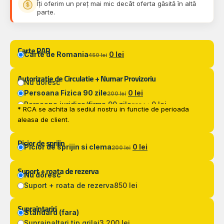
Îți oferim un preț mai mic decât oferta găsită în altă
parte.
Carte RAR
Carte de Romania
0 lei
450 lei
Autorizatie de Circulatie + Numar Provizoriu
Nu doresc
Persoana Fizica 90 zile
0 lei
200 lei
Persoana juridica/firma 90 zile
0 lei
300 lei
* RCA se achita la sediul nostru in functie de perioada
aleasa de client.
Picior de sprijin
Picior de sprijin si clema
0 lei
200 lei
Suport + roata de rezerva
Nu doresc
Suport + roata de rezerva
850 lei
Supraintariri
Standard (fara)
Suprainaltari tip grilaj
3.200 lei