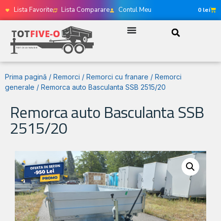
Lista Favorite
Lista Comparare
Contul Meu
0
lei
Prima pagină
/
Remorci
/
Remorci cu franare
/
Remorci
generale
/ Remorca auto Basculanta SSB 2515/20
Remorca auto Basculanta SSB
2515/20