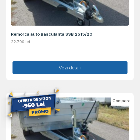
Remorca auto Basculanta SSB 2515/20
22.700
lei
Adaugă în coș
Vezi detalii
Compara