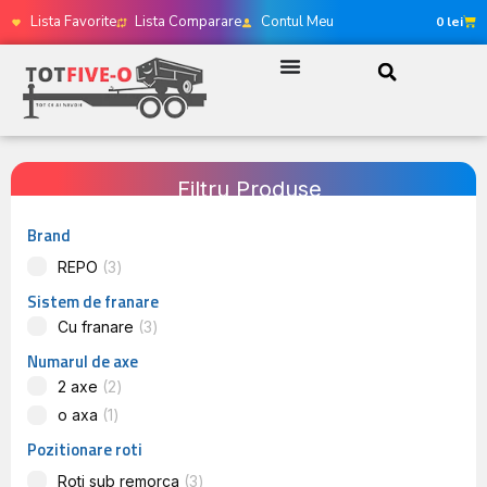
Lista Favorite
Lista Comparare
Contul Meu
0
lei
Filtru Produse
Brand
REPO
3
Sistem de franare
Cu franare
3
Numarul de axe
2 axe
2
o axa
1
Pozitionare roti
Roti sub remorca
3