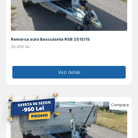
Remorca auto Basculanta RSB 2515/15
20.450
lei
Adaugă în coș
Vezi detalii
Compara