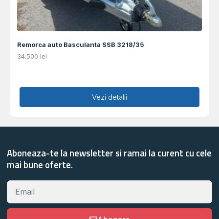
Remorca auto Basculanta SSB 3218/35
34.500
lei
Adaugă în coș
Vezi detalii
Aboneaza-te la newsletter si ramai la curent cu cele
mai bune oferte.