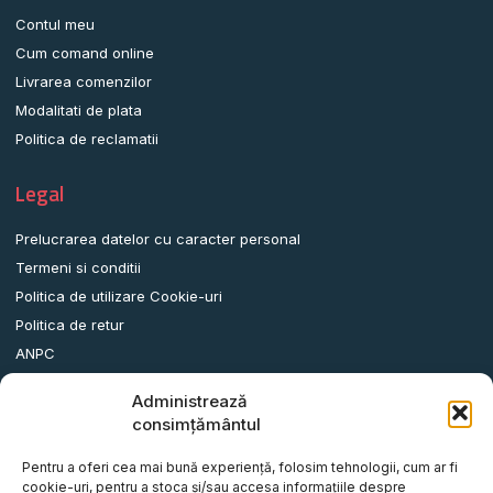
Contul meu
Cum comand online
Livrarea comenzilor
Modalitati de plata
Politica de reclamatii
Legal
Prelucrarea datelor cu caracter personal
Termeni si conditii
Politica de utilizare Cookie-uri
Politica de retur
ANPC
Administrează
Date contact
consimțământul
Comuna Albota, Str.DN65, Nr.62, Jud. Arges, Romania.
Pentru a oferi cea mai bună experiență, folosim tehnologii, cum ar fi
info@remorci-platforme.ro
cookie-uri, pentru a stoca și/sau accesa informațiile despre