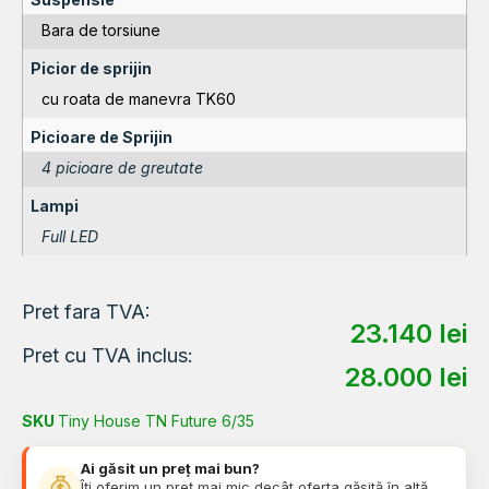
Bara de torsiune
Picior de sprijin
cu roata de manevra TK60
Picioare de Sprijin
4 picioare de greutate
Lampi
Full LED
Pret fara TVA:
23.140
lei
Pret cu TVA inclus:
28.000
lei
SKU
Tiny House TN Future 6/35
Ai găsit un preț mai bun?
Îți oferim un preț mai mic decât oferta găsită în altă