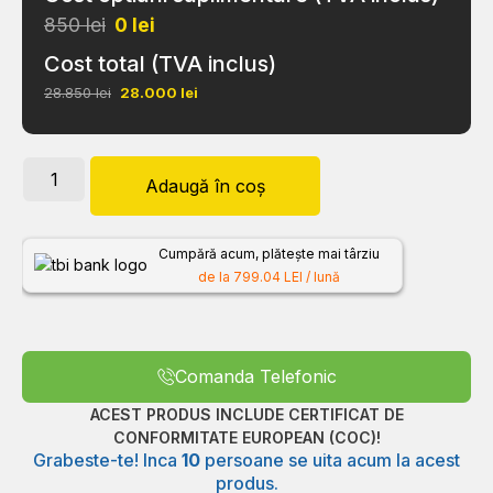
850 lei
0
lei
Cost total (TVA inclus)
28.850 lei
28.000
lei
Adaugă în coș
Cumpără acum, plătește mai târziu
de la 799.04 LEI / lună
Comanda Telefonic
ACEST PRODUS INCLUDE CERTIFICAT DE
CONFORMITATE EUROPEAN (COC)!
Grabeste-te! Inca
10
persoane se uita acum la acest
produs.