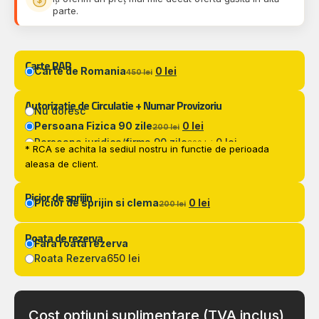
parte.
Carte RAR
Carte de Romania
0 lei
450 lei
Autorizatie de Circulatie + Numar Provizoriu
Nu doresc
Persoana Fizica 90 zile
0 lei
200 lei
Persoana juridica/firma 90 zile
0 lei
300 lei
* RCA se achita la sediul nostru in functie de perioada
aleasa de client.
Picior de sprijin
Picior de sprijin si clema
0 lei
200 lei
Roata de rezerva
Fara roata rezerva
Roata Rezerva
650 lei
Cost optiuni suplimentare (TVA inclus)