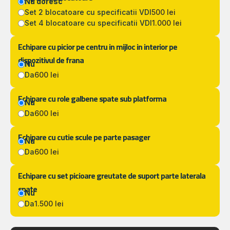
Nu doresc
Set 2 blocatoare cu specificatii VDI
500 lei
Set 4 blocatoare cu specificatii VDI
1.000 lei
Echipare cu picior pe centru in mijloc in interior pe
dispozitivul de frana
Nu
Da
600 lei
Echipare cu role galbene spate sub platforma
Nu
Da
600 lei
Echipare cu cutie scule pe parte pasager
Nu
Da
600 lei
Echipare cu set picioare greutate de suport parte laterala
spate
Nu
Da
1.500 lei