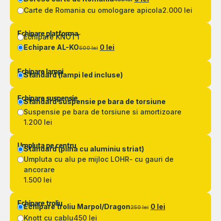
Carte de Romania cu omologare apicola
2.000 lei
Echipare platforma
Echipare KNOTT
Echipare AL-KO
0 lei
500 lei
Echipare lampi
Standard (lampi led incluse)
Echipare suspensie
Standard suspensie pe bara de torsiune
Suspensie pe bara de torsiune si amortizoare
1.200 lei
Umpluta pe centru
Standard (plina cu aluminiu striat)
Umpluta cu alu pe mijloc LOHR- cu gauri de
ancorare
1.500 lei
Echipare troliu
Echipare troliu Marpol/Dragon
0 lei
250 lei
Knott cu cablu
450 lei