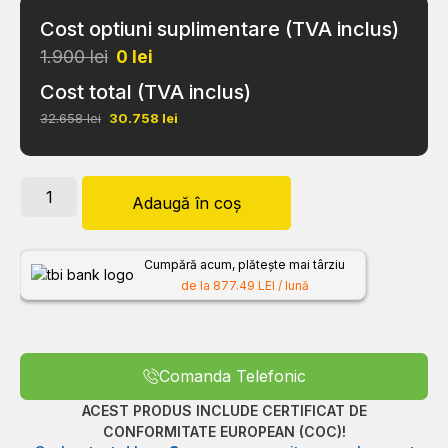
Cost optiuni suplimentare (TVA inclus)
1.900 lei
0
lei
Cost total (TVA inclus)
32.658 lei
30.758
lei
Adaugă în coș
Cumpără acum, plătește mai târziu
de la 877.49 LEI / lună
Comanda Telefonic
ACEST PRODUS INCLUDE CERTIFICAT DE
CONFORMITATE EUROPEAN (COC)!