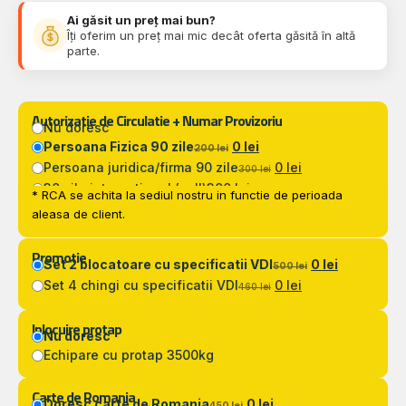
Ai găsit un preț mai bun?
Îți oferim un preț mai mic decât oferta găsită în altă
parte.
Autorizatie de Circulatie + Numar Provizoriu
Nu doresc
Persoana Fizica 90 zile
0 lei
200 lei
Persoana juridica/firma 90 zile
0 lei
300 lei
30 zile international (zoll)
300 lei
* RCA se achita la sediul nostru in functie de perioada
aleasa de client.
Promotie
Set 2 blocatoare cu specificatii VDI
0 lei
500 lei
Set 4 chingi cu specificatii VDI
0 lei
460 lei
Inlocuire protap
Nu doresc
Echipare cu protap 3500kg
Carte de Romania
Doresc carte de Romania
0 lei
450 lei