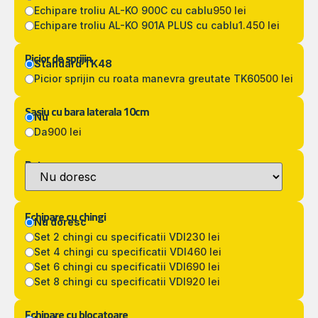
Echipare troliu AL-KO 900C cu cablu
950 lei
Echipare troliu AL-KO 901A PLUS cu cablu
1.450 lei
Picior de sprijin
Standard TK48
Picior sprijin cu roata manevra greutate TK60
500 lei
Sasiu cu bara laterala 10cm
Nu
Da
900 lei
Detarare
Echipare cu chingi
Nu doresc
Set 2 chingi cu specificatii VDI
230 lei
Set 4 chingi cu specificatii VDI
460 lei
Set 6 chingi cu specificatii VDI
690 lei
Set 8 chingi cu specificatii VDI
920 lei
Echipare cu blocatoare