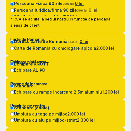
Persoana Fizica 90 zile
0 lei
200 lei
Persoana juridica/firma 90 zile
0 lei
300 lei
30 zile international (zoll)
300 lei
* RCA se achita la sediul nostru in functie de perioada
aleasa de client.
Carte de Romania
Doresc carte de Romania
0 lei
450 lei
Carte de Romania cu omologare apicola
2.000 lei
Echipare platforma
Echipare KNOTT
Echipare AL-KO
Rampe de incarcare
Standard
Echipare cu rampe incarcare 2,5m aluminiu
1.200 lei
Umpluta pe centru
Standard (goala)
Umpluta cu tego pe mijloc
2.000 lei
Umpluta cu alu pe mijloc-striat
2.300 lei