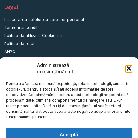
Legal
Prelucrarea datelor cu caracter personal
Termeni si conditii
Politica de utilizare Cookie-uri
Politica de retur
ANPC
Administrează
Date contact
consimțământul
Comuna Albota, Str.DN65, Nr.62, Jud. Arges, Romania.
Pentru a oferi cea mai bună experiență, folosim tehnologii, cum ar fi
info@remorci-platforme.ro
cookie-uri, pentru a stoca și/sau accesa informațiile despre
dispozitive. Consimțământul pentru aceste tehnologii ne permite să
0786.720.706
procesăm date, cum ar fi comportamentul de navigare sau ID-uri
0786.720.707
unice pe acest site. Dacă nu îți dai consimțământul sau îți retragi
consimțământul dat poate avea afecte negative asupra unor anumite
0786.720.708
funcționalități și funcții.
0786.720.709
0787.772.773
Acceptă