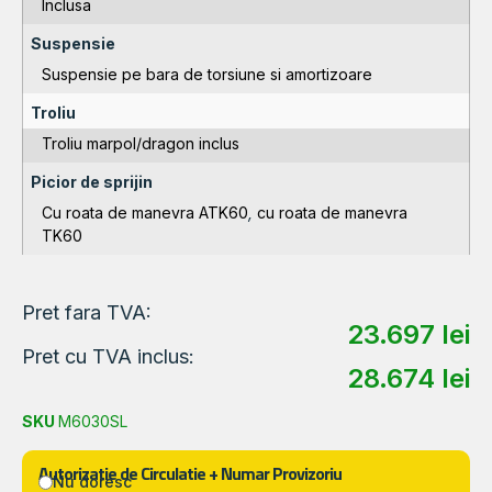
Inclusa
Suspensie
Suspensie pe bara de torsiune si amortizoare
Troliu
Troliu marpol/dragon inclus
Picior de sprijin
Cu roata de manevra ATK60
,
cu roata de manevra
TK60
Pret fara TVA:
23.697
lei
Pret cu TVA inclus:
28.674
lei
SKU
M6030SL
Autorizatie de Circulatie + Numar Provizoriu
Nu doresc