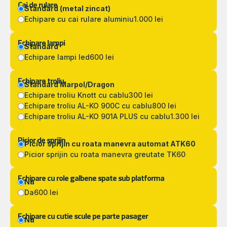
Cai de rulare
Standard (metal zincat)
Echipare cu cai rulare aluminiu
1.000 lei
Echipare lampi
Standard
Echipare lampi led
600 lei
Echipare troliu
Standard Marpol/Dragon
Echipare troliu Knott cu cablu
300 lei
Echipare troliu AL-KO 900C cu cablu
800 lei
Echipare troliu AL-KO 901A PLUS cu cablu
1.300 lei
Picior de sprijin
Picior sprijin cu roata manevra automat ATK60
Picior sprijin cu roata manevra greutate TK60
Echipare cu role galbene spate sub platforma
Nu
Da
600 lei
Echipare cu cutie scule pe parte pasager
Nu