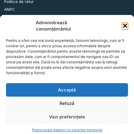
Politica de retur
ANPC
Administrează
Date contact
consimțământul
Comuna Albota, Str.DN65, Nr.62, Jud. Arges, Romania.
Pentru a oferi cea mai bună experiență, folosim tehnologii, cum ar fi
info@remorci-platforme.ro
cookie-uri, pentru a stoca și/sau accesa informațiile despre
dispozitive. Consimțământul pentru aceste tehnologii ne permite să
0786.720.706
procesăm date, cum ar fi comportamentul de navigare sau ID-uri
0786.720.707
unice pe acest site. Dacă nu îți dai consimțământul sau îți retragi
consimțământul dat poate avea afecte negative asupra unor anumite
0786.720.708
funcționalități și funcții.
0786.720.709
0787.772.773
Acceptă
Refuză
© Tot Five-O Concept S.R.L - Toate drepturile rezervate.
Vezi preferințele
Website realizat de
Prelucrarea datelor cu caracter personal