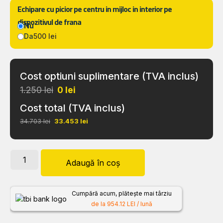
Echipare cu picior pe centru in mijloc in interior pe
dispozitivul de frana
Nu
Da
500 lei
Cost optiuni suplimentare (TVA inclus)
1.250 lei
0
lei
Cost total (TVA inclus)
34.703 lei
33.453
lei
Adaugă în coș
Cumpără acum, plătește mai târziu
de la 954.12 LEI / lună