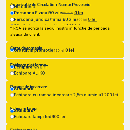
Autorizatie de Circulatie + Numar Provizoriu
Nu doresc
Persoana Fizica 90 zile
0 lei
200 lei
Persoana juridica/firma 90 zile
0 lei
300 lei
30 zile international (zoll)
300 lei
* RCA se achita la sediul nostru in functie de perioada
aleasa de client.
Carte de romania
Gratuit in promotie
0 lei
450 lei
Echipare platforma
Echipare KNOTT
Echipare AL-KO
Rampe de incarcare
Standard
Echipare cu rampe incarcare 2,5m aluminiu
1.200 lei
Echipare lampi
Standard
Echipare lampi led
600 lei