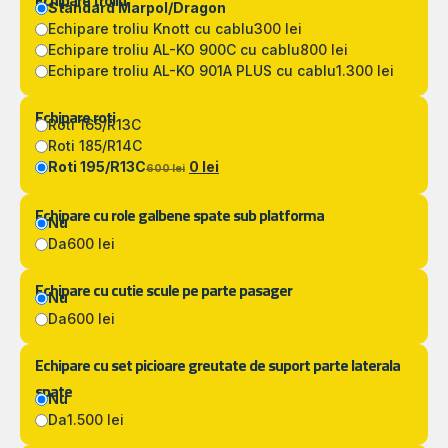
Echipare troliu
Standard Marpol/Dragon
Echipare troliu Knott cu cablu
300 lei
Echipare troliu AL-KO 900C cu cablu
800 lei
Echipare troliu AL-KO 901A PLUS cu cablu
1.300 lei
Echipare roti
Roti 165/R13C
Roti 185/R14C
Roti 195/R13C
0 lei
600 lei
Echipare cu role galbene spate sub platforma
Nu
Da
600 lei
Echipare cu cutie scule pe parte pasager
Nu
Da
600 lei
Echipare cu set picioare greutate de suport parte laterala
spate
Nu
Da
1.500 lei