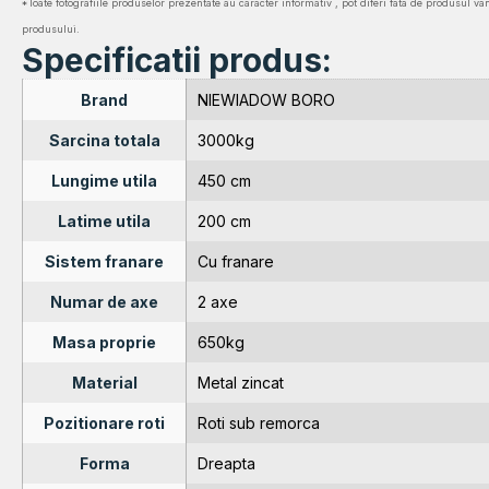
*Toate fotografiile produselor prezentate au caracter informativ , pot diferi fata de produsul va
produsului.
Specificatii produs:
Brand
NIEWIADOW BORO
Sarcina totala
3000kg
Lungime utila
450 cm
Latime utila
200 cm
Sistem franare
Cu franare
Numar de axe
2 axe
Masa proprie
650kg
Material
Metal zincat
Pozitionare roti
Roti sub remorca
Forma
Dreapta