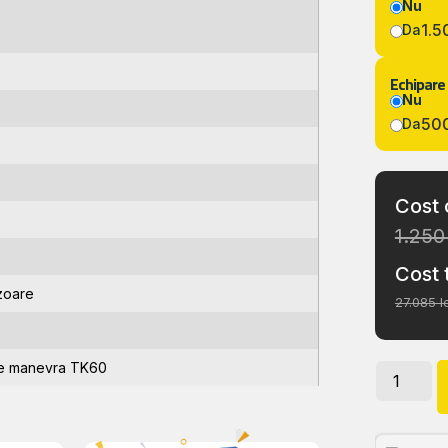
Nu
1.5
Da
Echipare 
Nu
500
Da
Cost 
1.250 
Cost 
zoare
27.085 l
de manevra TK60