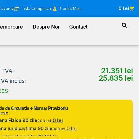
0
lei
Favorite
Lista Comparare
Contul Meu
Remorcare
Despre Noi
Contact
21.351
lei
a TVA:
25.835
lei
TVA inclus:
30S
ie de Circulatie + Numar Provizoriu
resc
0 lei
na Fizica 90 zile
200 lei
0 lei
na juridica/firma 90 zile
300 lei
300 lei
 international (zoll)