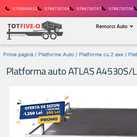
0739666933
0786720709
0786720707
0786720706
Remorci Auto
Prima pagină
/
Platforme Auto
/
Platforme cu 2 axe
/ Pla
Platforma auto ATLAS A4530S/L