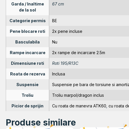
Garda / Inaltime
67 cm
de la sol
Categorie permis
BE
Pene blocare roti
2x pene incluse
Basculabila
Nu
Rampe incarcare
2x rampe de incarcare 2.5m
Dimensiune roti
Roti 195/R13C
Roata de rezerva
Inclusa
Suspensie
Suspensie pe bara de torsiune si amorti
Troliu
Troliu marpol/dragon inclus
Picior de sprijin
Cu roata de manevra ATK60
,
cu roata 
Produse similare