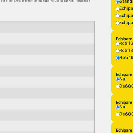
Stand
ndut si pot arata accesorii ce nu sunt incluse in pachetul standard al
Echipa
Echipa
Echipa
Echipare 
Roti 1
Roti 1
Roti 1
Echipare
Nu
600
Da
Echipare 
Nu
600
Da
Echipare 