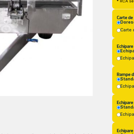
* RCA se 
Carte de
Dores
Carte 
Echipare
Echip
Echip
Rampe de
Stand
Echipa
Echipare
Stand
Echipa
Echipare 