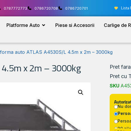
Lista 
0787772773
0786720708
0786720701
Platforme Auto
Piese si Accesorii
Carlige de 
tforma auto ATLAS A4530S/L 4.5m x 2m – 3000kg
 4.5m x 2m – 3000kg
Pret far
Pret cu 
SKU
A45
Autorizat
Nu do
Persoa
Persoa
30 zile