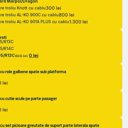
ard Marpol/Dragon
300 lei
re troliu Knott cu cablu
800 lei
re troliu AL-KO 900C cu cablu
1.300 lei
re troliu AL-KO 901A PLUS cu cablu
roti
65/R13C
85/R14C
0 lei
95/R13C
600 lei
 cu role galbene spate sub platforma
 lei
cu cutie scule pe parte pasager
 lei
cu set picioare greutate de suport parte laterala spate