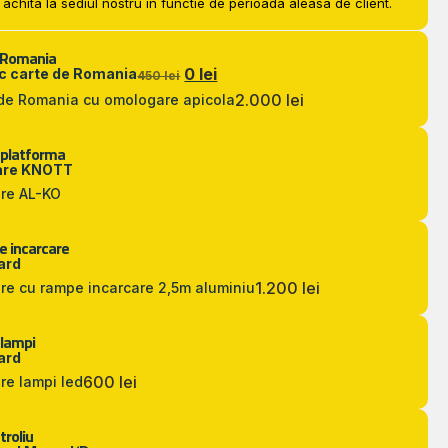
achita la sediul nostru in functie de perioada aleasa de client.
 Romania
0 lei
c carte de Romania
450 lei
2.000 lei
de Romania cu omologare apicola
 platforma
are KNOTT
are AL-KO
 incarcare
ard
1.200 lei
re cu rampe incarcare 2,5m aluminiu
 lampi
ard
600 lei
re lampi led
troliu