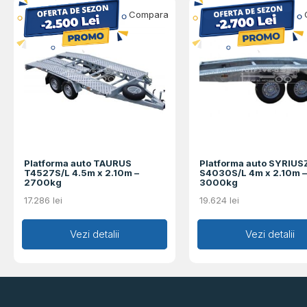
Compara
Platforma auto TAURUS
Platforma auto SYRIUS
T4527S/L 4.5m x 2.10m –
S4030S/L 4m x 2.10m –
2700kg
3000kg
17.286
lei
19.624
lei
Adaugă în coș
Vezi detalii
Adaugă în coș
Vezi detalii