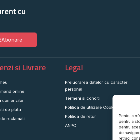
urent cu
Abonare
nzi si Livrare
Legal
 meu
Prelucrarea datelor cu caracter
personal
mand online
Termeni si conditii
a comenzilor
Politica de utilizare Cookie-uri
ati de plata
Pentru a of
Politica de retur
 de reclamatii
pentru a st
ANPC
pentru aces
de navigare 
retragi con