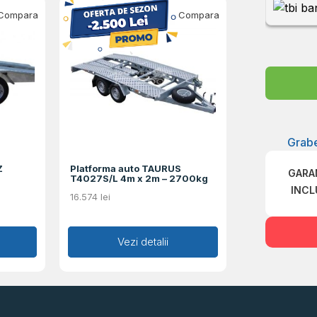
Compara
Compara
Grabe
Z
Platforma auto TAURUS
GARA
T4027S/L 4m x 2m – 2700kg
INCL
16.574
lei
Adaugă în coș
Vezi detalii