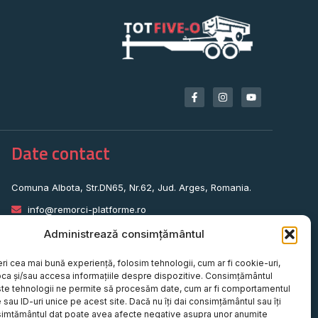
Date contact
Comuna Albota, Str.DN65, Nr.62, Jud. Arges, Romania.
info@remorci-platforme.ro
0786.720.706
Administrează consimțământul
0786.720.707
eri cea mai bună experiență, folosim tehnologii, cum ar fi cookie-uri,
0786.720.708
oca și/sau accesa informațiile despre dispozitive. Consimțământul
te tehnologii ne permite să procesăm date, cum ar fi comportamentul
0786.720.709
sau ID-uri unice pe acest site. Dacă nu îți dai consimțământul sau îți
simțământul dat poate avea afecte negative asupra unor anumite