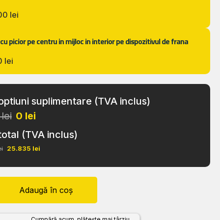
00 lei
cu picior pe centru in mijloc in interior pe dispozitivul de frana
 lei
optiuni suplimentare (TVA inclus)
lei
0
lei
total (TVA inclus)
ei
25.835
lei
Adaugă în coș
Cumpără acum, plătește mai târziu