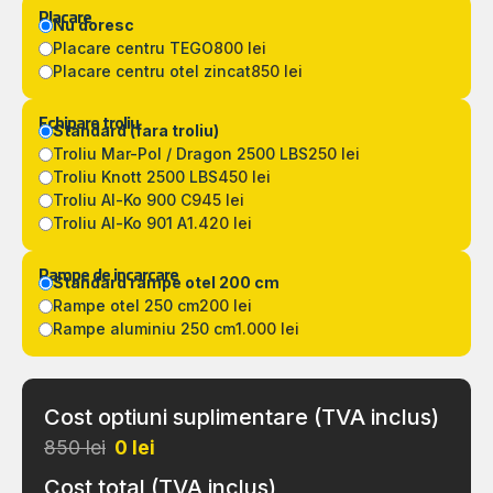
Placare
Nu doresc
Placare centru TEGO
800 lei
Placare centru otel zincat
850 lei
Echipare troliu
Standard (fara troliu)
Troliu Mar-Pol / Dragon 2500 LBS
250 lei
Troliu Knott 2500 LBS
450 lei
Troliu Al-Ko 900 C
945 lei
Troliu Al-Ko 901 A
1.420 lei
Rampe de incarcare
Standard rampe otel 200 cm
Rampe otel 250 cm
200 lei
Rampe aluminiu 250 cm
1.000 lei
Cost optiuni suplimentare (TVA inclus)
850 lei
0
lei
Cost total (TVA inclus)