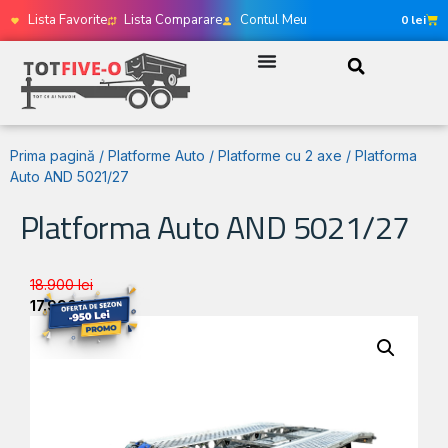
Lista Favorite
Lista Comparare
Contul Meu
0
lei
Prima pagină
/
Platforme Auto
/
Platforme cu 2 axe
/ Platforma
Auto AND 5021/27
Platforma Auto AND 5021/27
18.900
lei
17.990
lei