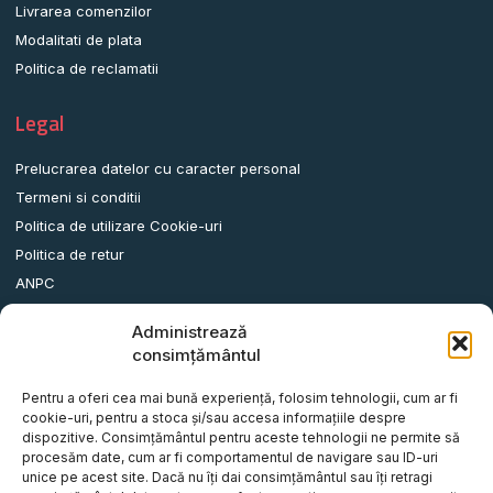
Livrarea comenzilor
Modalitati de plata
Politica de reclamatii
Legal
Prelucrarea datelor cu caracter personal
Termeni si conditii
Politica de utilizare Cookie-uri
Politica de retur
ANPC
Administrează
Date contact
consimțământul
Comuna Albota, Str.DN65, Nr.62, Jud. Arges, Romania.
Pentru a oferi cea mai bună experiență, folosim tehnologii, cum ar fi
info@remorci-platforme.ro
cookie-uri, pentru a stoca și/sau accesa informațiile despre
dispozitive. Consimțământul pentru aceste tehnologii ne permite să
0786.720.706
procesăm date, cum ar fi comportamentul de navigare sau ID-uri
0786.720.707
unice pe acest site. Dacă nu îți dai consimțământul sau îți retragi