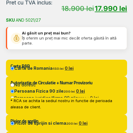
Pret cu TVA inclus:
18.900
lei
17.990
lei
SKU
AND 5021/27
Ai găsit un preț mai bun?
Îți oferim un preț mai mic decât oferta găsită în altă
parte.
Carte RAR
Carte de Romania
0 lei
450 lei
Autorizatie de Circulatie + Numar Provizoriu
Nu doresc
Persoana Fizica 90 zile
0 lei
200 lei
Persoana juridica/firma 90 zile
0 lei
300 lei
* RCA se achita la sediul nostru in functie de perioada
aleasa de client.
Picior de sprijin
Picior de sprijin si clema
0 lei
200 lei