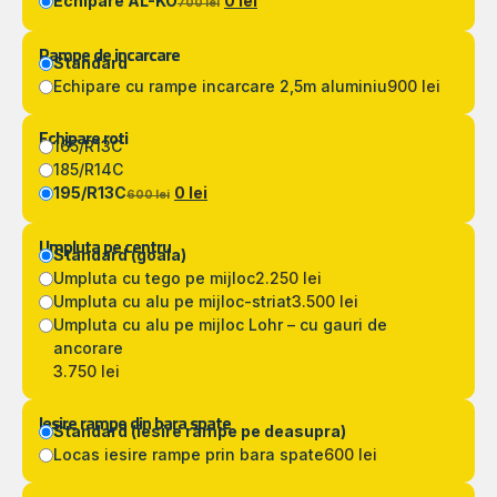
Echipare AL-KO
0 lei
700 lei
Rampe de incarcare
Standard
Echipare cu rampe incarcare 2,5m aluminiu
900 lei
Echipare roti
165/R13C
185/R14C
195/R13C
0 lei
600 lei
Umpluta pe centru
Standard (goala)
Umpluta cu tego pe mijloc
2.250 lei
Umpluta cu alu pe mijloc-striat
3.500 lei
Umpluta cu alu pe mijloc Lohr – cu gauri de
ancorare
3.750 lei
Iesire rampe din bara spate
Standard (iesire rampe pe deasupra)
Locas iesire rampe prin bara spate
600 lei