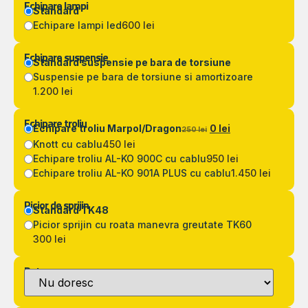
Echipare lampi
Standard
Echipare lampi led
600 lei
Echipare suspensie
Standard suspensie pe bara de torsiune
Suspensie pe bara de torsiune si amortizoare
1.200 lei
Echipare troliu
Echipare troliu Marpol/Dragon
0 lei
250 lei
Knott cu cablu
450 lei
Echipare troliu AL-KO 900C cu cablu
950 lei
Echipare troliu AL-KO 901A PLUS cu cablu
1.450 lei
Picior de sprijin
Standard TK48
Picior sprijin cu roata manevra greutate TK60
300 lei
Detarare