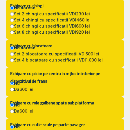
Echipare cu chingi
Nu doresc
Set 2 chingi cu specificatii VDI
230 lei
Set 4 chingi cu specificatii VDI
460 lei
Set 6 chingi cu specificatii VDI
690 lei
Set 8 chingi cu specificatii VDI
920 lei
Echipare cu blocatoare
Nu doresc
Set 2 blocatoare cu specificatii VDI
500 lei
Set 4 blocatoare cu specificatii VDI
1.000 lei
Echipare cu picior pe centru in mijloc in interior pe
dispozitivul de frana
Nu
Da
600 lei
Echipare cu role galbene spate sub platforma
Nu
Da
600 lei
Echipare cu cutie scule pe parte pasager
Nu