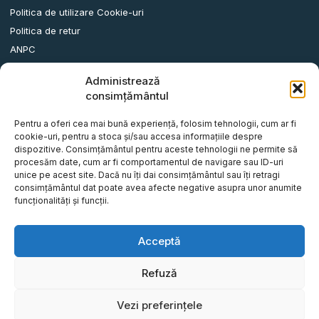
Politica de utilizare Cookie-uri
Politica de retur
ANPC
Administrează
Date contact
consimțământul
Comuna Albota, Str.DN65, Nr.62, Jud. Arges, Romania.
Pentru a oferi cea mai bună experiență, folosim tehnologii, cum ar fi
info@remorci-platforme.ro
cookie-uri, pentru a stoca și/sau accesa informațiile despre
dispozitive. Consimțământul pentru aceste tehnologii ne permite să
0786.720.706
procesăm date, cum ar fi comportamentul de navigare sau ID-uri
0786.720.707
unice pe acest site. Dacă nu îți dai consimțământul sau îți retragi
consimțământul dat poate avea afecte negative asupra unor anumite
0786.720.708
funcționalități și funcții.
0786.720.709
0787.772.773
Acceptă
Refuză
© Tot Five-O Concept S.R.L - Toate drepturile rezervate.
Vezi preferințele