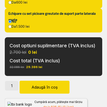
Da
600 lei
Echipare cu set picioare greutate de suport parte laterala
spate
Nu
Da
1.500 lei
Cost optiuni suplimentare (TVA inclus)
2.700 lei
0
lei
Cost total (TVA inclus)
32.086 lei
29.386
lei
Adaugă în coș
Cumpără acum, plătește mai târziu
de la 838.45 LEI / lună