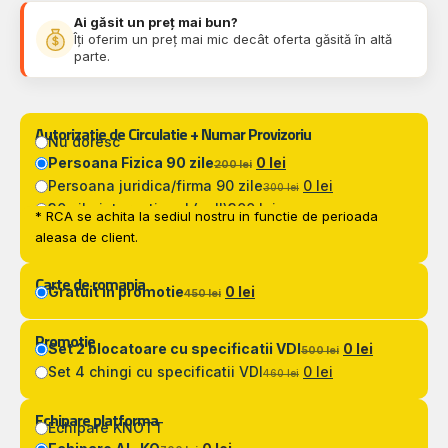
Ai găsit un preț mai bun?
Îți oferim un preț mai mic decât oferta găsită în altă
parte.
Autorizatie de Circulatie + Numar Provizoriu
Nu doresc
Persoana Fizica 90 zile
0 lei
200 lei
Persoana juridica/firma 90 zile
0 lei
300 lei
30 zile international (zoll)
300 lei
* RCA se achita la sediul nostru in functie de perioada
aleasa de client.
Carte de romania
Gratuit in promotie
0 lei
450 lei
Promotie
Set 2 blocatoare cu specificatii VDI
0 lei
500 lei
Set 4 chingi cu specificatii VDI
0 lei
460 lei
Echipare platforma
Echipare KNOTT