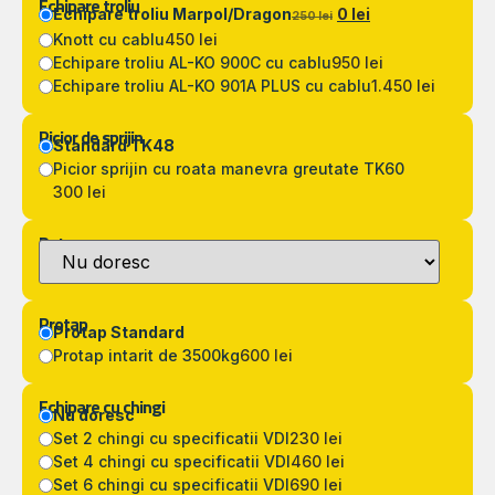
Echipare troliu
Echipare troliu Marpol/Dragon
0 lei
250 lei
Knott cu cablu
450 lei
Echipare troliu AL-KO 900C cu cablu
950 lei
Echipare troliu AL-KO 901A PLUS cu cablu
1.450 lei
Picior de sprijin
Standard TK48
Picior sprijin cu roata manevra greutate TK60
300 lei
Detarare
Protap
Protap Standard
Protap intarit de 3500kg
600 lei
Echipare cu chingi
Nu doresc
Set 2 chingi cu specificatii VDI
230 lei
Set 4 chingi cu specificatii VDI
460 lei
Set 6 chingi cu specificatii VDI
690 lei