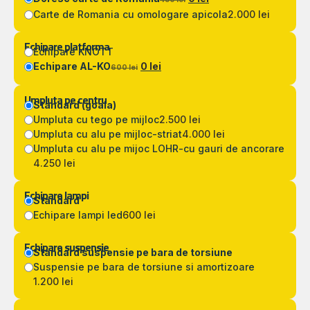
Carte de Romania cu omologare apicola
2.000 lei
Echipare platforma
Echipare KNOTT
Echipare AL-KO
0 lei
600 lei
Umpluta pe centru
Standard (goala)
Umpluta cu tego pe mijloc
2.500 lei
Umpluta cu alu pe mijloc-striat
4.000 lei
Umpluta cu alu pe mijoc LOHR-cu gauri de ancorare
4.250 lei
Echipare lampi
Standard
Echipare lampi led
600 lei
Echipare suspensie
Standard suspensie pe bara de torsiune
Suspensie pe bara de torsiune si amortizoare
1.200 lei