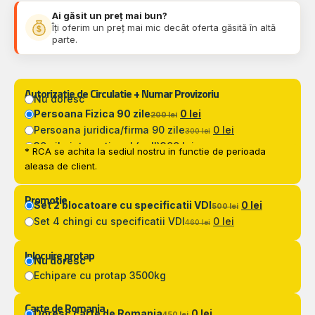
Ai găsit un preț mai bun?
Îți oferim un preț mai mic decât oferta găsită în altă
parte.
Autorizatie de Circulatie + Numar Provizoriu
Nu doresc
Persoana Fizica 90 zile
0 lei
200 lei
Persoana juridica/firma 90 zile
0 lei
300 lei
30 zile international (zoll)
300 lei
* RCA se achita la sediul nostru in functie de perioada
aleasa de client.
Promotie
Set 2 blocatoare cu specificatii VDI
0 lei
500 lei
Set 4 chingi cu specificatii VDI
0 lei
460 lei
Inlocuire protap
Nu doresc
Echipare cu protap 3500kg
Carte de Romania
Doresc carte de Romania
0 lei
450 lei