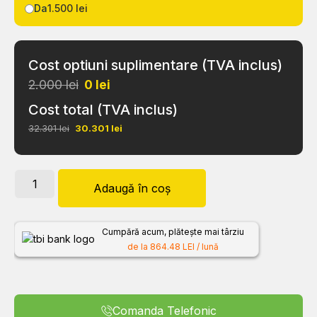
Da
1.500 lei
Cost optiuni suplimentare (TVA inclus)
2.000 lei
0
lei
Cost total (TVA inclus)
32.301 lei
30.301
lei
Adaugă în coș
Cumpără acum, plătește mai târziu
de la 864.48 LEI / lună
Comanda Telefonic