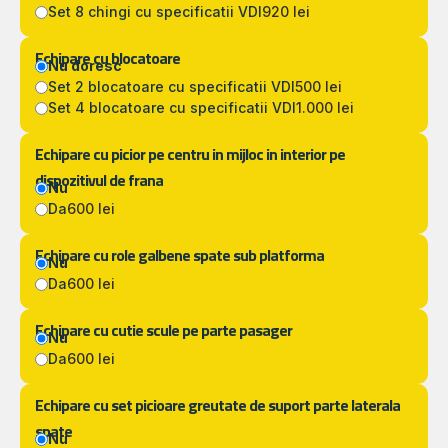
Set 8 chingi cu specificatii VDI
920 lei
Echipare cu blocatoare
Nu doresc
Set 2 blocatoare cu specificatii VDI
500 lei
Set 4 blocatoare cu specificatii VDI
1.000 lei
Echipare cu picior pe centru in mijloc in interior pe
dispozitivul de frana
Nu
Da
600 lei
Echipare cu role galbene spate sub platforma
Nu
Da
600 lei
Echipare cu cutie scule pe parte pasager
Nu
Da
600 lei
Echipare cu set picioare greutate de suport parte laterala
spate
Nu