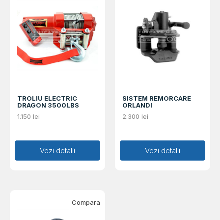
TROLIU ELECTRIC
SISTEM REMORCARE
DRAGON 3500LBS
ORLANDI
1.150
lei
2.300
lei
Adaugă în coș
Vezi detalii
Adaugă în coș
Vezi detalii
Compara