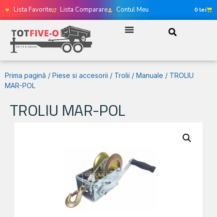
Lista Favorite
Lista Comparare
Contul Meu
0
lei
Prima pagină
/
Piese si accesorii
/
Trolii
/
Manuale
/ TROLIU
MAR-POL
TROLIU MAR-POL