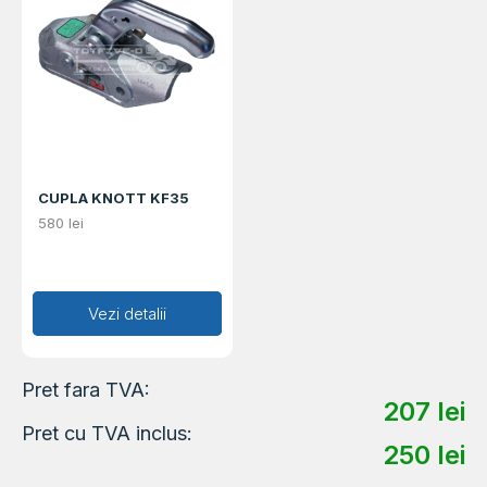
CUPLA KNOTT KF35
580
lei
Adaugă în coș
Vezi detalii
Pret fara TVA:
207
lei
Pret cu TVA inclus:
250
lei