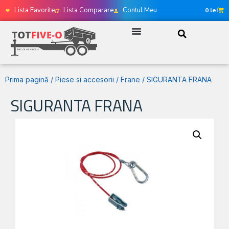
Lista Favorite
Lista Comparare
Contul Meu
0
lei
Prima pagină
/
Piese si accesorii
/
Frane
/ SIGURANTA FRANA
SIGURANTA FRANA