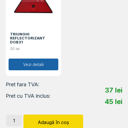
TRIUNGHI
REFLECTORIZANT
DOB31
20
lei
Adaugă în coș
Vezi detalii
Pret fara TVA:
37
lei
Pret cu TVA inclus:
45
lei
Adaugă în coș