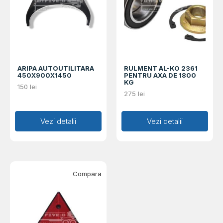
ARIPA AUTOUTILITARA
RULMENT AL-KO 2361
450X900X1450
PENTRU AXA DE 1800
KG
150
lei
275
lei
Adaugă în coș
Vezi detalii
Adaugă în coș
Vezi detalii
Compara