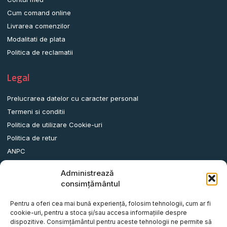
Cum comand online
Livrarea comenzilor
Modalitati de plata
Politica de reclamatii
Legal
Prelucrarea datelor cu caracter personal
Termeni si conditii
Politica de utilizare Cookie-uri
Politica de retur
ANPC
Administrează
Date contact
consimțământul
Comuna Albota, Str.DN65, Nr.62, Jud. Arges, Romania.
Pentru a oferi cea mai bună experiență, folosim tehnologii, cum ar fi
info@remorci-platforme.ro
cookie-uri, pentru a stoca și/sau accesa informațiile despre
dispozitive. Consimțământul pentru aceste tehnologii ne permite să
0786.720.706