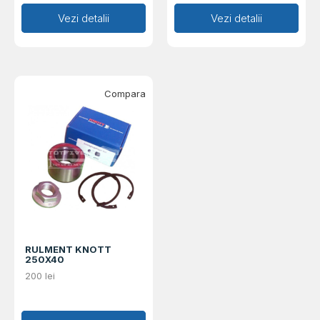
Adaugă în coș
Vezi detalii
Adaugă în coș
Vezi detalii
Compara
RULMENT KNOTT
250X40
200
lei