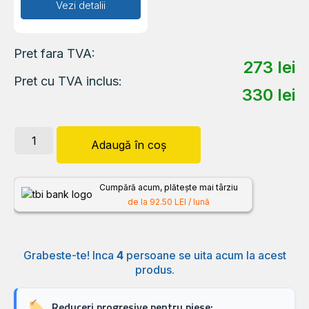
Adaugă în coș
Vezi detalii
Pret fara TVA:
273
lei
Pret cu TVA inclus:
330
lei
Adaugă în coș
Cumpără acum, plătește mai târziu
de la 92.50 LEI / lună
Grabeste-te! Inca
4
persoane se uita acum la acest
produs.
Reduceri progresive pentru piese: