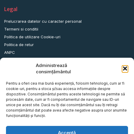
Legal
Prelucrarea datelor cu caracter personal
Termeni si conditii
Politica de utilizare Cookie-uri
Politica de retur
ANPC
Administrează
Date contact
consimțământul
Comuna Albota, Str.DN65, Nr.62, Jud. Arges, Romania.
Pentru a oferi cea mai bună experiență, folosim tehnologii, cum ar fi
info@remorci-platforme.ro
cookie-uri, pentru a stoca și/sau accesa informațiile despre
dispozitive. Consimțământul pentru aceste tehnologii ne permite să
0786.720.706
procesăm date, cum ar fi comportamentul de navigare sau ID-uri
0786.720.707
unice pe acest site. Dacă nu îți dai consimțământul sau îți retragi
consimțământul dat poate avea afecte negative asupra unor anumite
0786.720.708
funcționalități și funcții.
0786.720.709
0787.772.773
Acceptă