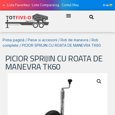
Lista Favorite
Lista Comparare
Contul Meu
0
lei
Prima pagină
/
Piese si accesorii
/
Roti de manevra
/
Roti
complete
/ PICIOR SPRIJIN CU ROATA DE MANEVRA TK60
PICIOR SPRIJIN CU ROATA DE
MANEVRA TK60