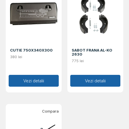
CUTIE 750X340X300
SABOT FRANA AL-KO
2630
380
lei
775
lei
Adaugă în coș
Vezi detalii
Adaugă în coș
Vezi detalii
Compara