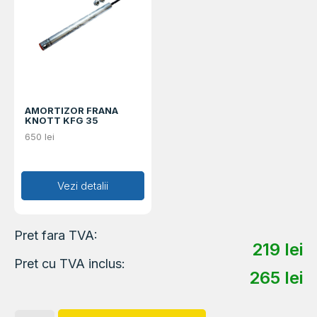
AMORTIZOR FRANA
KNOTT KFG 35
650
lei
Adaugă în coș
Vezi detalii
Pret fara TVA:
219
lei
Pret cu TVA inclus:
265
lei