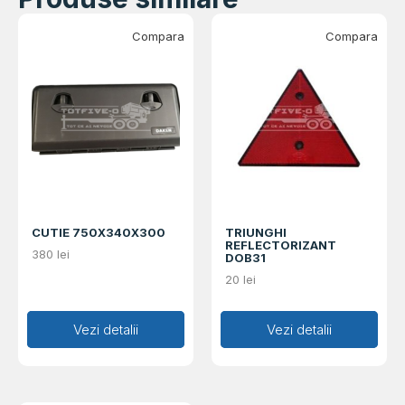
Compara
Compara
CUTIE 750X340X300
TRIUNGHI
REFLECTORIZANT
380
lei
DOB31
20
lei
Adaugă în coș
Vezi detalii
Adaugă în coș
Vezi detalii