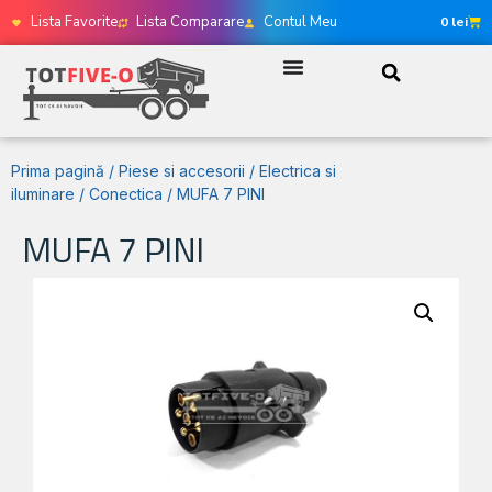
Lista Favorite
Lista Comparare
Contul Meu
0
lei
Prima pagină
/
Piese si accesorii
/
Electrica si
iluminare
/
Conectica
/ MUFA 7 PINI
MUFA 7 PINI