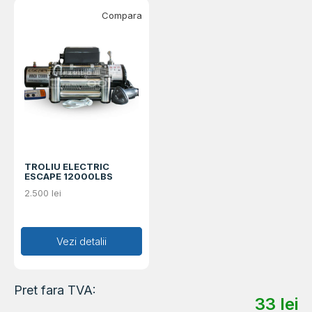
Compara
TROLIU ELECTRIC
ESCAPE 12000LBS
2.500
lei
Adaugă în coș
Vezi detalii
Pret fara TVA:
33
lei