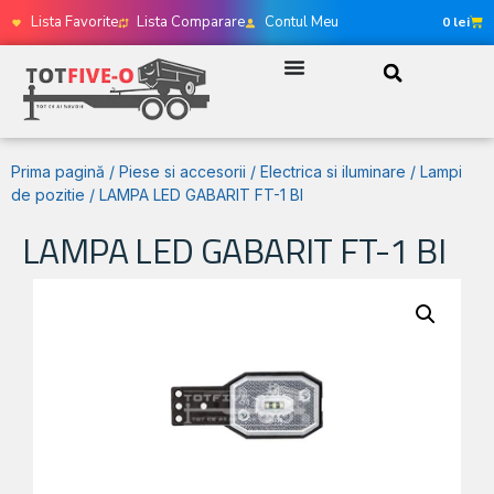
Lista Favorite
Lista Comparare
Contul Meu
0
lei
Prima pagină
/
Piese si accesorii
/
Electrica si iluminare
/
Lampi
de pozitie
/ LAMPA LED GABARIT FT-1 BI
LAMPA LED GABARIT FT-1 BI