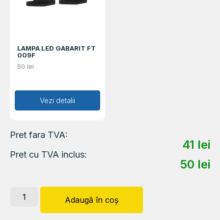
LAMPA LED GABARIT FT
009F
60
lei
Adaugă în coș
Vezi detalii
Pret fara TVA:
41
lei
Pret cu TVA inclus:
50
lei
Adaugă în coș