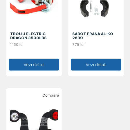
TROLIU ELECTRIC
SABOT FRANA AL-KO
DRAGON 3500LBS
2630
1.150
lei
775
lei
Adaugă în coș
Vezi detalii
Adaugă în coș
Vezi detalii
Compara