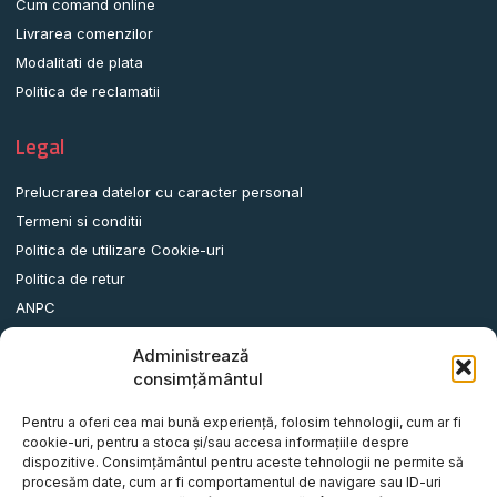
Cum comand online
Livrarea comenzilor
Modalitati de plata
Politica de reclamatii
Legal
Prelucrarea datelor cu caracter personal
Termeni si conditii
Politica de utilizare Cookie-uri
Politica de retur
ANPC
Administrează
Date contact
consimțământul
Comuna Albota, Str.DN65, Nr.62, Jud. Arges, Romania.
Pentru a oferi cea mai bună experiență, folosim tehnologii, cum ar fi
info@remorci-platforme.ro
cookie-uri, pentru a stoca și/sau accesa informațiile despre
dispozitive. Consimțământul pentru aceste tehnologii ne permite să
0786.720.706
procesăm date, cum ar fi comportamentul de navigare sau ID-uri