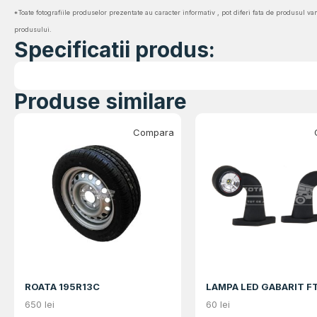
*Toate fotografiile produselor prezentate au caracter informativ , pot diferi fata de produsul va
produsului.
Specificatii produs:
Produse similare
Compara
ROATA 195R13C
LAMPA LED GABARIT F
650
lei
60
lei