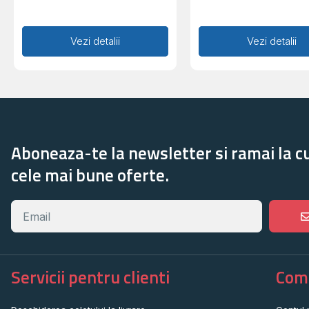
Adaugă în coș
Vezi detalii
Adaugă în coș
Vezi detalii
Aboneaza-te la newsletter si ramai la c
cele mai bune oferte.
Servicii pentru clienti
Come