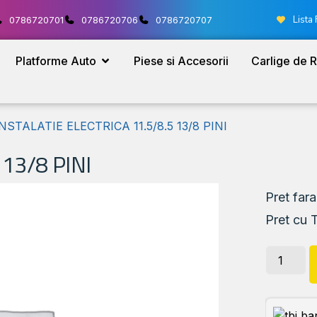
Lista 
0786720701
0786720706
0786720707
Platforme Auto
Piese si Accesorii
Carlige de 
INSTALATIE ELECTRICA 11.5/8.5 13/8 PINI
 13/8 PINI
Pret far
Pret cu 