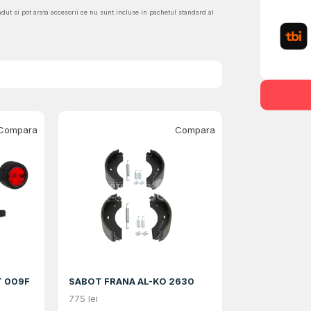
ndut si pot arata accesorii ce nu sunt incluse in pachetul standard al
Compara
Compara
T 009F
SABOT FRANA AL-KO 2630
775
lei