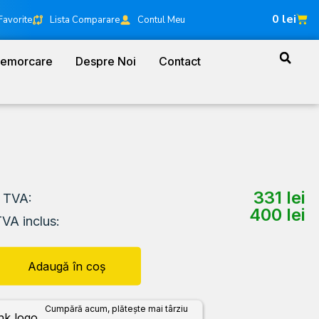
0
lei
Favorite
Lista Comparare
Contul Meu
Remorcare
Despre Noi
Contact
331
lei
a TVA:
400
lei
TVA inclus:
Adaugă în coș
Cumpără acum, plătește mai târziu