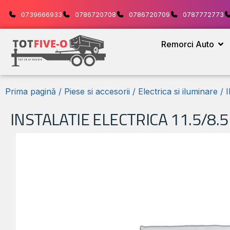
0739666933
0786720708
0786720709
0787772773
Remorci Auto
Prima pagină
/
Piese si accesorii
/
Electrica si iluminare
/ 
INSTALATIE ELECTRICA 11.5/8.5