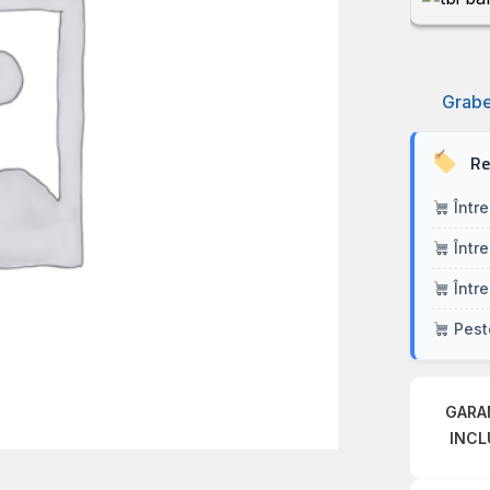
Grabe
Re
Între
Între
Între
Peste
GARA
INCL