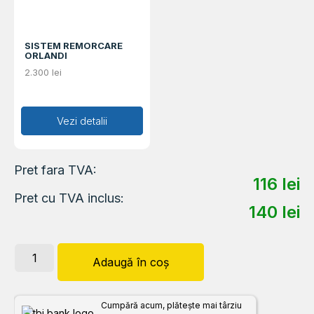
SISTEM REMORCARE
ORLANDI
2.300
lei
Adaugă în coș
Vezi detalii
Pret fara TVA:
116
lei
Pret cu TVA inclus:
140
lei
Adaugă în coș
Cumpără acum, plătește mai târziu