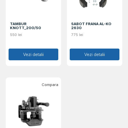
TAMBUR
SABOT FRANA AL-KO
KNOTT_200/50
2630
550
lei
775
lei
Adaugă în coș
Vezi detalii
Adaugă în coș
Vezi detalii
Compara