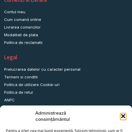
Contul meu
Cum comand online
Livrarea comenzilor
Modalitati de plata
Politica de reclamatii
Legal
Prelucrarea datelor cu caracter personal
Termeni si conditii
Politica de utilizare Cookie-uri
Politica de retur
ANPC
Administrează
Date contact
consimțământul
Comuna Albota, Str.DN65, Nr.62, Jud. Arges, Romania.
Pentru a oferi cea mai bună experiență, folosim tehnologii, cum ar fi