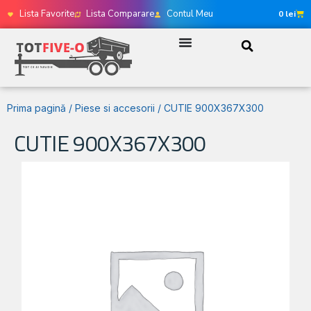
Lista Favorite
Lista Comparare
Contul Meu
0
lei
Prima pagină
/
Piese si accesorii
/ CUTIE 900X367X300
CUTIE 900X367X300