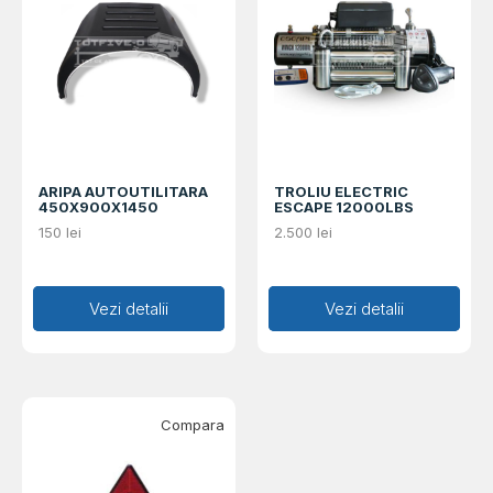
ARIPA AUTOUTILITARA
TROLIU ELECTRIC
450X900X1450
ESCAPE 12000LBS
150
lei
2.500
lei
Adaugă în coș
Vezi detalii
Adaugă în coș
Vezi detalii
Compara