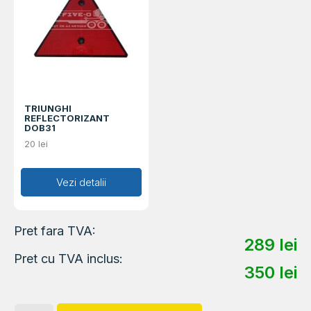
TRIUNGHI
REFLECTORIZANT
DOB31
20
lei
Adaugă în coș
Vezi detalii
Pret fara TVA:
289
lei
Pret cu TVA inclus:
350
lei