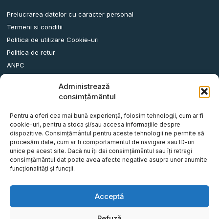
Prelucrarea datelor cu caracter personal
Termeni si conditii
Politica de utilizare Cookie-uri
Politica de retur
ANPC
Administrează
Date contact
consimțământul
Comuna Albota, Str.DN65, Nr.62, Jud. Arges, Romania.
Pentru a oferi cea mai bună experiență, folosim tehnologii, cum ar fi
info@remorci-platforme.ro
cookie-uri, pentru a stoca și/sau accesa informațiile despre
dispozitive. Consimțământul pentru aceste tehnologii ne permite să
0786.720.706
procesăm date, cum ar fi comportamentul de navigare sau ID-uri
0786.720.707
unice pe acest site. Dacă nu îți dai consimțământul sau îți retragi
consimțământul dat poate avea afecte negative asupra unor anumite
0786.720.708
funcționalități și funcții.
0786.720.709
0787.772.773
Acceptă
Refuză