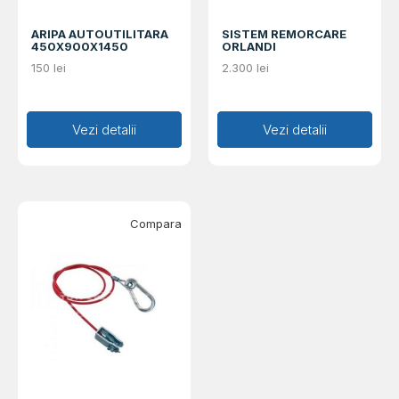
ARIPA AUTOUTILITARA
SISTEM REMORCARE
450X900X1450
ORLANDI
150
lei
2.300
lei
Adaugă în coș
Vezi detalii
Adaugă în coș
Vezi detalii
Compara