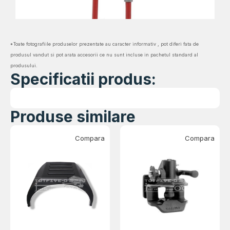
*Toate fotografiile produselor prezentate au caracter informativ , pot diferi fata de
produsul vandut si pot arata accesorii ce nu sunt incluse in pachetul standard al
produsului.
Specificatii produs:
Produse similare
Compara
Compara