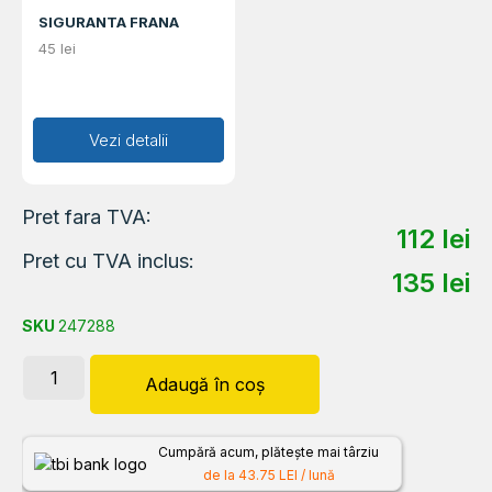
SIGURANTA FRANA
45
lei
Adaugă în coș
Vezi detalii
Pret fara TVA:
112
lei
Pret cu TVA inclus:
135
lei
SKU
247288
Adaugă în coș
Cumpără acum, plătește mai târziu
de la 43.75 LEI / lună