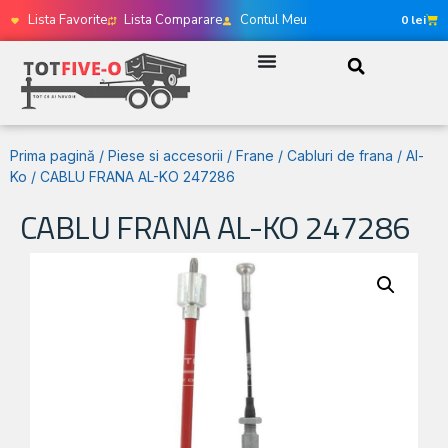
Lista Favorite
Lista Comparare
Contul Meu
0
lei
Prima pagină
/
Piese si accesorii
/
Frane
/
Cabluri de frana
/
Al-
Ko
/ CABLU FRANA AL-KO 247286
CABLU FRANA AL-KO 247286