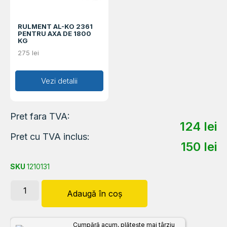
RULMENT AL-KO 2361
PENTRU AXA DE 1800
KG
275
lei
Adaugă în coș
Vezi detalii
Pret fara TVA:
124
lei
Pret cu TVA inclus:
150
lei
SKU
1210131
Adaugă în coș
Cumpără acum, plătește mai târziu