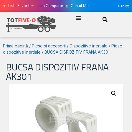
Lista Favorite
Lista Comparare
Contul Meu
0
lei
Prima pagină
/
Piese si accesorii
/
Dispozitive inertiale
/
Piese
dispozitive inertiale
/ BUCSA DISPOZITIV FRANA AK301
BUCSA DISPOZITIV FRANA
AK301