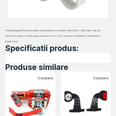
*Toate fotografiile produselor prezentate au caracter informativ , pot diferi fata de
produsul vandut si pot arata accesorii ce nu sunt incluse in pachetul standard al
produsului.
Specificatii produs:
Produse similare
Compara
Compara