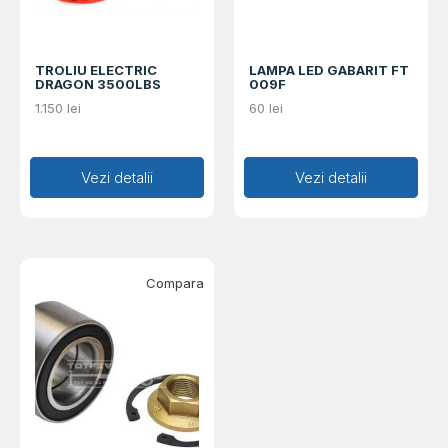
TROLIU ELECTRIC
LAMPA LED GABARIT FT
DRAGON 3500LBS
009F
1.150
lei
60
lei
Adaugă în coș
Vezi detalii
Adaugă în coș
Vezi detalii
Compara