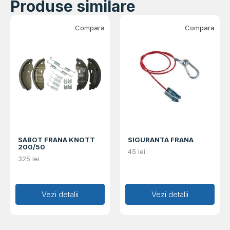
Produse similare
Compara
Compara
SABOT FRANA KNOTT
SIGURANTA FRANA
200/50
45
lei
325
lei
Adaugă în coș
Vezi detalii
Adaugă în coș
Vezi detalii