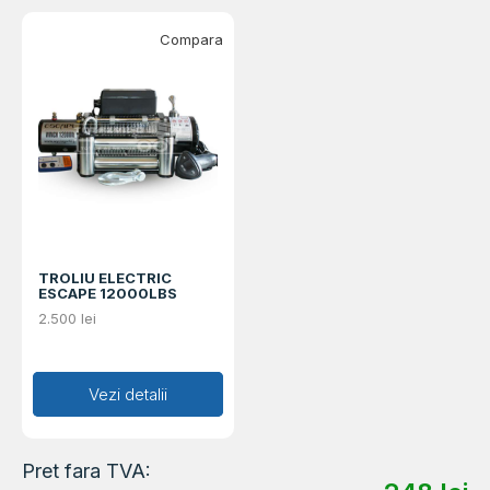
Compara
TROLIU ELECTRIC
ESCAPE 12000LBS
2.500
lei
Adaugă în coș
Vezi detalii
Pret fara TVA: