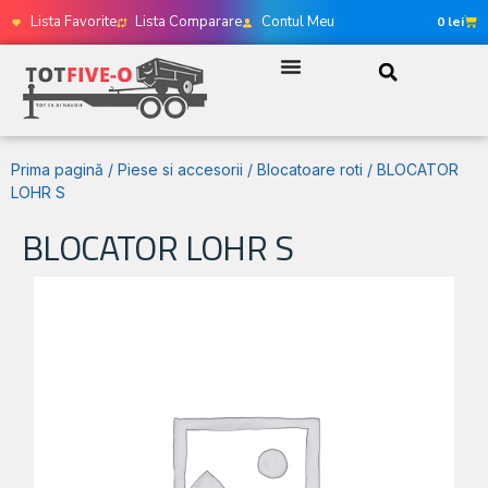
Lista Favorite
Lista Comparare
Contul Meu
0
lei
Prima pagină
/
Piese si accesorii
/
Blocatoare roti
/ BLOCATOR
LOHR S
BLOCATOR LOHR S