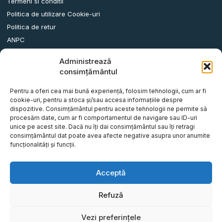
Termeni si conditii
Politica de utilizare Cookie-uri
Politica de retur
ANPC
Administrează
Date contact
consimțământul
Comuna Albota, Str.DN65, Nr.62, Jud. Arges, Romania.
Pentru a oferi cea mai bună experiență, folosim tehnologii, cum ar fi
info@remorci-platforme.ro
cookie-uri, pentru a stoca și/sau accesa informațiile despre
dispozitive. Consimțământul pentru aceste tehnologii ne permite să
0786.720.706
procesăm date, cum ar fi comportamentul de navigare sau ID-uri
0786.720.707
unice pe acest site. Dacă nu îți dai consimțământul sau îți retragi
consimțământul dat poate avea afecte negative asupra unor anumite
0786.720.708
funcționalități și funcții.
0786.720.709
0787.772.773
Acceptă
Refuză
© Tot Five-O Concept S.R.L - Toate drepturile rezervate.
Vezi preferințele