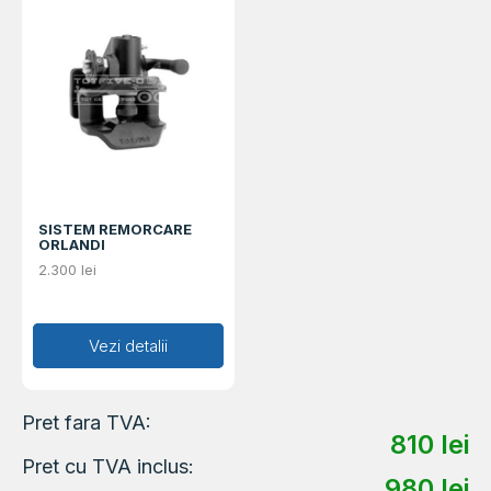
SISTEM REMORCARE
ORLANDI
2.300
lei
Adaugă în coș
Vezi detalii
Pret fara TVA:
810
lei
Pret cu TVA inclus:
980
lei