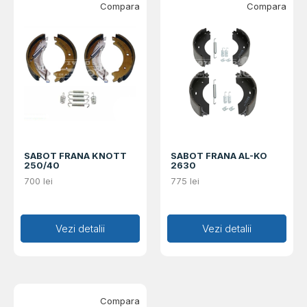
Compara
Compara
SABOT FRANA KNOTT
SABOT FRANA AL-KO
250/40
2630
700
lei
775
lei
Adaugă în coș
Vezi detalii
Adaugă în coș
Vezi detalii
Compara