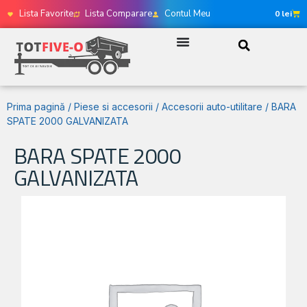
Lista Favorite
Lista Comparare
Contul Meu
0
lei
Prima pagină
/
Piese si accesorii
/
Accesorii auto-utilitare
/ BARA
SPATE 2000 GALVANIZATA
BARA SPATE 2000
GALVANIZATA