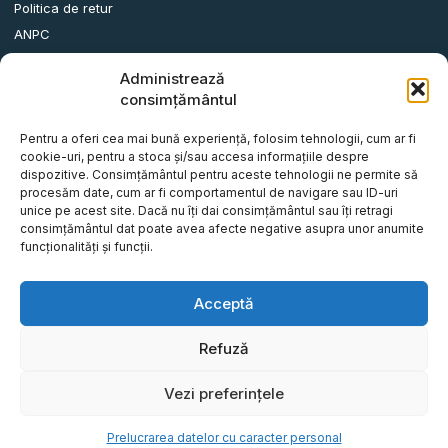
Politica de retur
ANPC
Administrează
Date contact
consimțământul
Comuna Albota, Str.DN65, Nr.62, Jud. Arges, Romania.
Pentru a oferi cea mai bună experiență, folosim tehnologii, cum ar fi
info@remorci-platforme.ro
cookie-uri, pentru a stoca și/sau accesa informațiile despre
dispozitive. Consimțământul pentru aceste tehnologii ne permite să
0786.720.706
procesăm date, cum ar fi comportamentul de navigare sau ID-uri
0786.720.707
unice pe acest site. Dacă nu îți dai consimțământul sau îți retragi
consimțământul dat poate avea afecte negative asupra unor anumite
0786.720.708
funcționalități și funcții.
0786.720.709
0787.772.773
Acceptă
Refuză
© Tot Five-O Concept S.R.L - Toate drepturile rezervate.
Vezi preferințele
Website realizat de
Prelucrarea datelor cu caracter personal