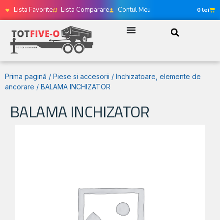
Lista Favorite
Lista Comparare
Contul Meu
0
lei
Prima pagină
/
Piese si accesorii
/
Inchizatoare, elemente de
ancorare
/ BALAMA INCHIZATOR
BALAMA INCHIZATOR