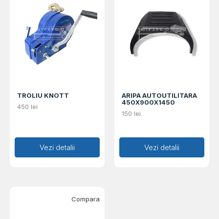
TROLIU KNOTT
ARIPA AUTOUTILITARA
450X900X1450
450
lei
150
lei
Adaugă în coș
Vezi detalii
Adaugă în coș
Vezi detalii
Compara