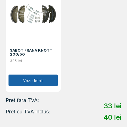
SABOT FRANA KNOTT
200/50
325
lei
Adaugă în coș
Vezi detalii
Pret fara TVA:
33
lei
Pret cu TVA inclus:
40
lei