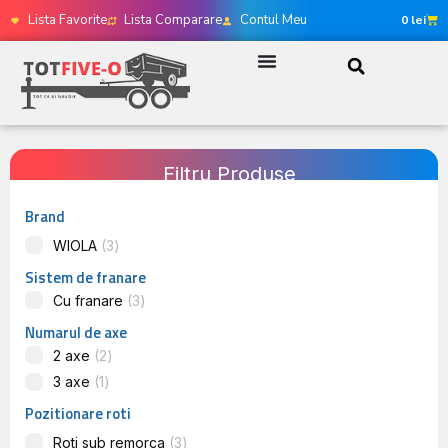
Lista Favorite
Lista Comparare
Contul Meu
0
lei
Filtru Produse
Brand
WIOLA
3
Sistem de franare
Cu franare
3
Numarul de axe
2 axe
2
3 axe
1
Pozitionare roti
Roti sub remorca
3