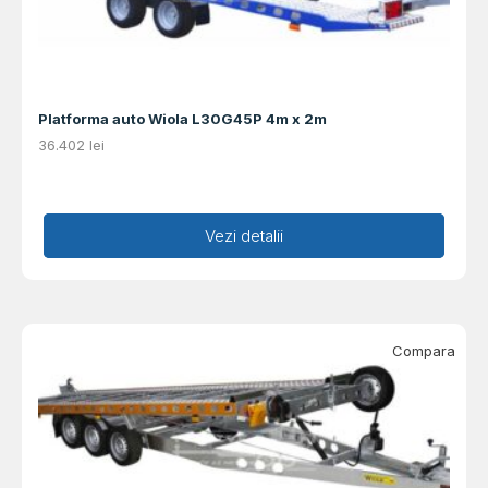
Platforma auto Wiola L30G45P 4m x 2m
36.402
lei
Adaugă în coș
Vezi detalii
Compara