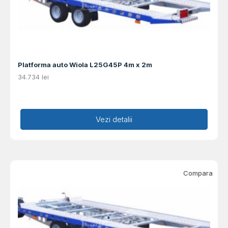
Platforma auto Wiola L25G45P 4m x 2m
34.734
lei
Adaugă în coș
Vezi detalii
Compara