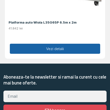
Platforma auto Wiola L35G65P 6.5m x 2m
41.842
lei
Adaugă în coș
Vezi detalii
Aboneaza-te la newsletter si ramai la curent cu cele
mai bune oferte.