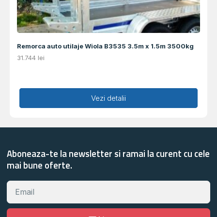
Remorca auto utilaje Wiola B3535 3.5m x 1.5m 3500kg
31.744
lei
Adaugă în coș
Vezi detalii
Aboneaza-te la newsletter si ramai la curent cu cele
mai bune oferte.