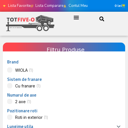
Lista Favorite
Lista Comparare
Contul Meu
0
lei
Filtru Produse
Brand
WIOLA
1
Sistem de franare
Cu franare
1
Numarul de axe
2 axe
1
Pozitionare roti
Roti in exterior
1
Lungime utila