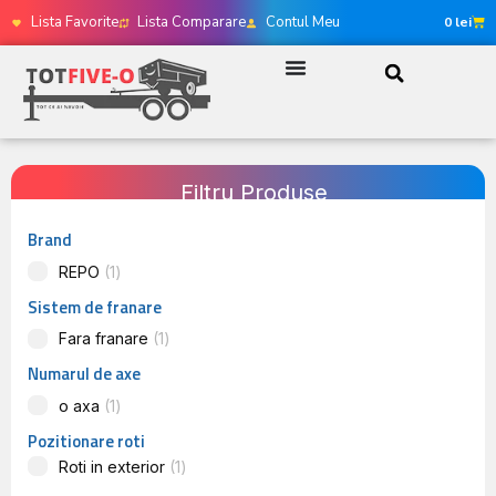
Lista Favorite
Lista Comparare
Contul Meu
0
lei
Filtru Produse
Brand
REPO
1
Sistem de franare
Fara franare
1
Numarul de axe
o axa
1
Pozitionare roti
Roti in exterior
1