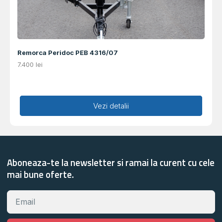
Remorca Peridoc PEB 4316/07
7.400
lei
Adaugă în coș
Vezi detalii
Aboneaza-te la newsletter si ramai la curent cu cele
mai bune oferte.